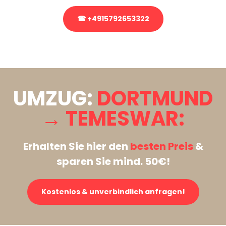
☎ +4915792653322
Stattdessen eine unverbindliche Anfrage senden
UMZUG:
DORTMUND
→ TEMESWAR:
Erhalten Sie hier den
besten Preis
&
sparen Sie mind. 50€!
Kostenlos & unverbindlich anfragen!