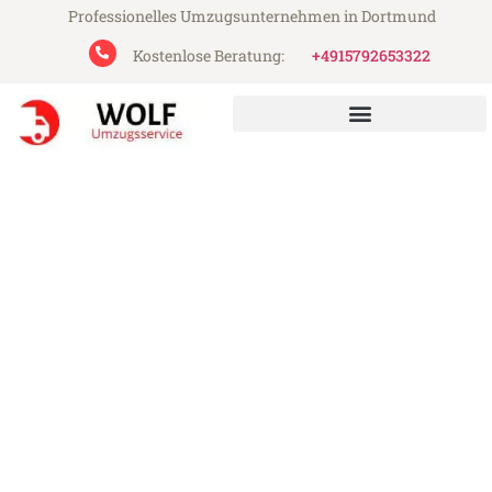
Professionelles Umzugsunternehmen in Dortmund
Kostenlose Beratung:
+4915792653322
Wolf Umzugsservice aus Dortmund
Umzug Dortmund Temeswar
Günstiger Umzug Dortmund Temeswar (ab
199€)
Express-Abwicklung in unter 24 Stunden!
Über 15 Jahre Erfahrung mit Umzügen!
Angebot erhalten in unter 30 Minuten!