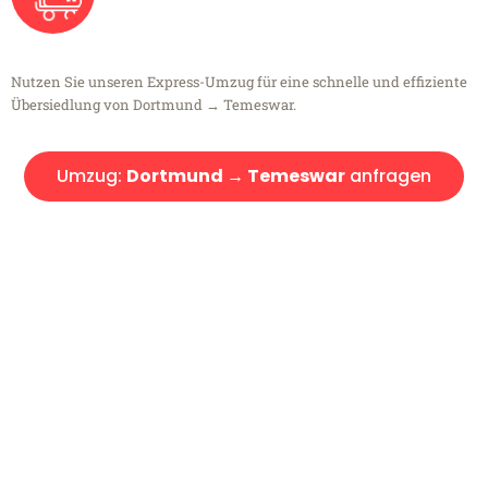
Nutzen Sie unseren Express-Umzug für eine schnelle und effiziente
Übersiedlung von Dortmund → Temeswar.
Umzug:
Dortmund → Temeswar
anfragen
Kostenlose Beratung!
Sie haben Fragen?
Sie haben Fragen zu Ihrem Transport oder benötigen eine Beratung
bezüglich Ihres Umzug?
Rufen Sie uns gerne an, unser Team aus Experten freut sich, Ihnen
kostenlos weiterzuhelfen!