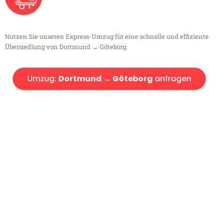
Nutzen Sie unseren Express-Umzug für eine schnelle und effiziente
Übersiedlung von Dortmund → Göteborg.
Umzug:
Dortmund → Göteborg
anfragen
Kostenlose Beratung!
Sie haben Fragen?
Sie haben Fragen zu Ihrem Transport oder benötigen eine Beratung
bezüglich Ihres Umzug?
Rufen Sie uns gerne an, unser Team aus Experten freut sich, Ihnen
kostenlos weiterzuhelfen!