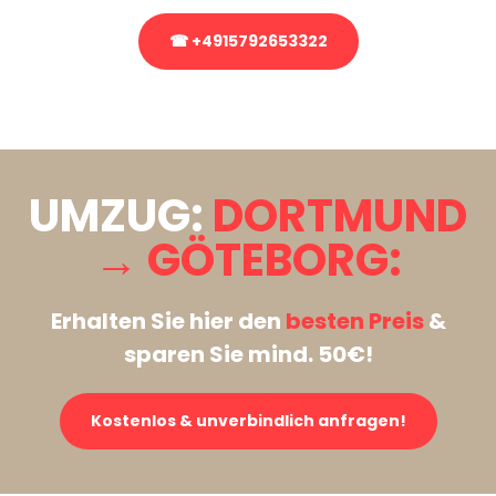
☎ +4915792653322
Stattdessen eine unverbindliche Anfrage senden
UMZUG:
DORTMUND
→ GÖTEBORG:
Erhalten Sie hier den
besten Preis
&
sparen Sie mind. 50€!
Kostenlos & unverbindlich anfragen!