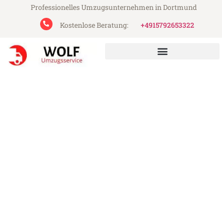
Professionelles Umzugsunternehmen in Dortmund
Kostenlose Beratung:
+4915792653322
Wolf Umzugsservice aus Dortmund
Umzug Dortmund Göteborg
Günstiger Umzug Dortmund Göteborg (ab
199€)
Express-Abwicklung in unter 24 Stunden!
Über 15 Jahre Erfahrung mit Umzügen!
Angebot erhalten in unter 30 Minuten!