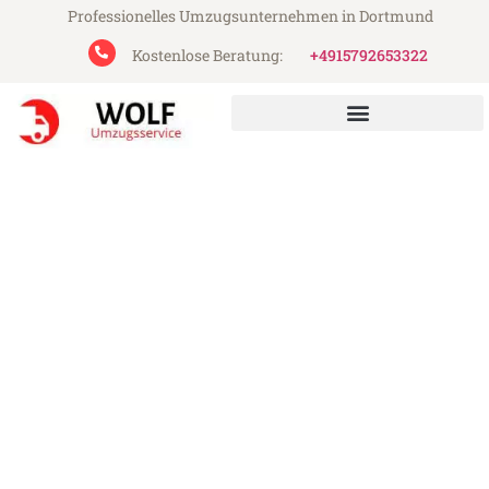
Professionelles Umzugsunternehmen in Dortmund
Kostenlose Beratung:
+4915792653322
Wolf Umzugsservice aus Dortmund
Umzug Dortmund Karlkrona
Günstiger Umzug Dortmund Karlkrona (ab
199€)
Express-Abwicklung in unter 24 Stunden!
Über 15 Jahre Erfahrung mit Umzügen!
Angebot erhalten in unter 30 Minuten!