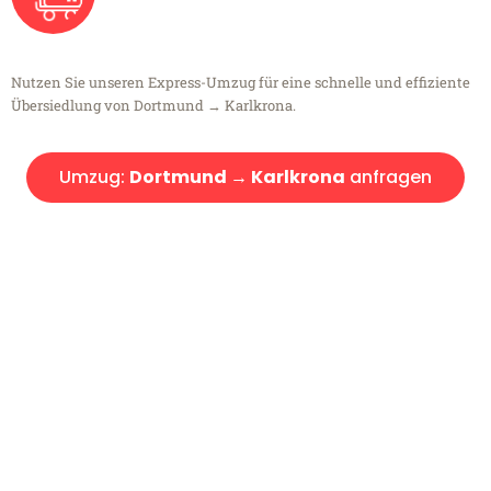
Nutzen Sie unseren Express-Umzug für eine schnelle und effiziente
Übersiedlung von Dortmund → Karlkrona.
Umzug:
Dortmund → Karlkrona
anfragen
Kostenlose Beratung!
Sie haben Fragen?
Sie haben Fragen zu Ihrem Transport oder benötigen eine Beratung
bezüglich Ihres Umzug?
Rufen Sie uns gerne an, unser Team aus Experten freut sich, Ihnen
kostenlos weiterzuhelfen!