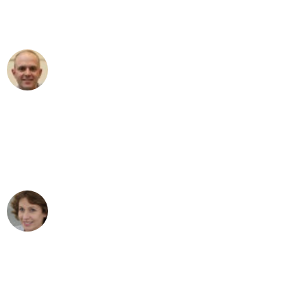
Umzugsservice für ihren
außergewöhnlichen Service!"
Frederik F.
Umzug in Dortmund
"Besser hätte ich mir den Umzug von
Dortmund nach Wien nicht vorstellen
können - DANKE!"
Maria W
Umzug von Dortmund nach Wien
"Mein Klavier kam in unter 24 Stunden
ohne einen Kratzer an - ein