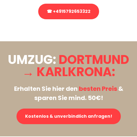
☎ +4915792653322
Stattdessen eine unverbindliche Anfrage senden
UMZUG:
DORTMUND
→ KARLKRONA:
Erhalten Sie hier den
besten Preis
&
sparen Sie mind. 50€!
Kostenlos & unverbindlich anfragen!