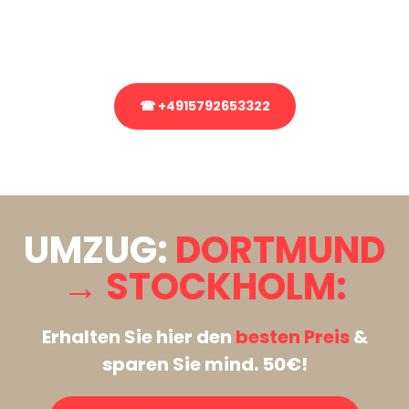
Rufen Sie uns gerne an, unser Team aus Experten freut sich, Ihnen
kostenlos weiterzuhelfen!
☎ +4915792653322
Stattdessen eine unverbindliche Anfrage senden
UMZUG:
DORTMUND
→ STOCKHOLM:
Erhalten Sie hier den
besten Preis
&
sparen Sie mind. 50€!