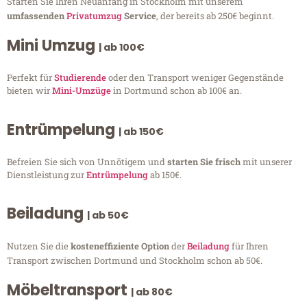
Starten Sie Ihren Neuanfang in Stockholm mit unserem
umfassenden
Privatumzug
Service
, der bereits ab 250€ beginnt.
Mini Umzug
| ab 100€
Perfekt für
Studierende
oder den Transport weniger Gegenstände
bieten wir
Mini-Umzüge
in Dortmund schon ab 100€ an.
Entrümpelung
| ab 150€
Befreien Sie sich von Unnötigem und
starten Sie frisch
mit unserer
Dienstleistung zur
Entrümpelung
ab 150€.
Beiladung
| ab 50€
Nutzen Sie die
kosteneffiziente Option
der
Beiladung
für Ihren
Transport zwischen Dortmund und Stockholm schon ab 50€.
Möbeltransport
| ab 80€