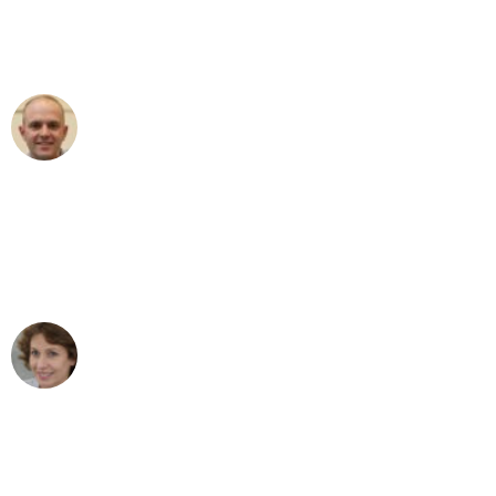
Umzugsservice für ihren
außergewöhnlichen Service!"
Frederik F.
Umzug in Dortmund
"Besser hätte ich mir den Umzug von
Dortmund nach Wien nicht vorstellen
können - DANKE!"
Maria W
Umzug von Dortmund nach Wien
"Mein Klavier kam in unter 24 Stunden
ohne einen Kratzer an - ein