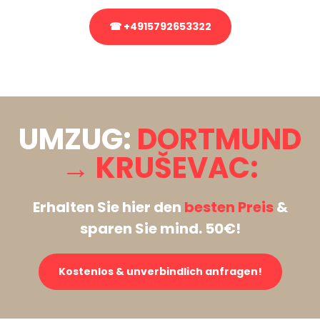
☎ +4915792653322
Stattdessen eine unverbindliche Anfrage senden
UMZUG:
DORTMUND
→ KRUŠEVAC:
Erhalten Sie hier den
besten Preis
&
sparen Sie mind. 50€!
Kostenlos & unverbindlich anfragen!