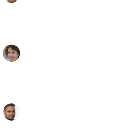
"Besser hätte ich mir den Umzug von
Dortmund nach Wien nicht vorstellen
können - DANKE!"
Maria W
Umzug von Dortmund nach Wien
"Mein Klavier kam in unter 24 Stunden
ohne einen Kratzer an - ein
erstklassiger Service!"
Ümit Y.
Klaviertransport in Dortmund