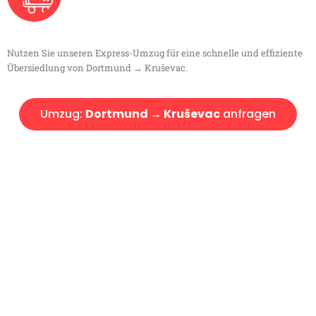
Nutzen Sie unseren Express-Umzug für eine schnelle und effiziente
Übersiedlung von Dortmund → Kruševac.
Umzug:
Dortmund → Kruševac
anfragen
Kostenlose Beratung!
Sie haben Fragen?
Sie haben Fragen zu Ihrem Transport oder benötigen eine Beratung
bezüglich Ihres Umzug?
Rufen Sie uns gerne an, unser Team aus Experten freut sich, Ihnen
kostenlos weiterzuhelfen!