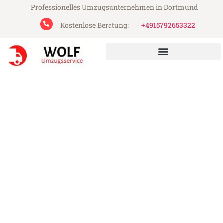
Professionelles Umzugsunternehmen in Dortmund
Kostenlose Beratung:
+4915792653322
Wolf Umzugsservice aus Dortmund
Umzug Dortmund Kruševac
Günstiger Umzug Dortmund Kruševac (ab
199€)
Express-Abwicklung in unter 24 Stunden!
Über 15 Jahre Erfahrung mit Umzügen!
Angebot erhalten in unter 30 Minuten!