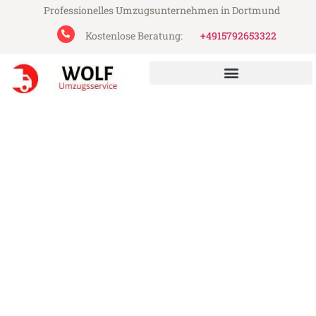
Professionelles Umzugsunternehmen in Dortmund
Kostenlose Beratung:
+4915792653322
Wolf Umzugsservice aus Dortmund
Umzug Dortmund Domžale
Günstiger Umzug Dortmund Domžale (ab
199€)
Express-Abwicklung in unter 24 Stunden!
Über 15 Jahre Erfahrung mit Umzügen!
Angebot erhalten in unter 30 Minuten!