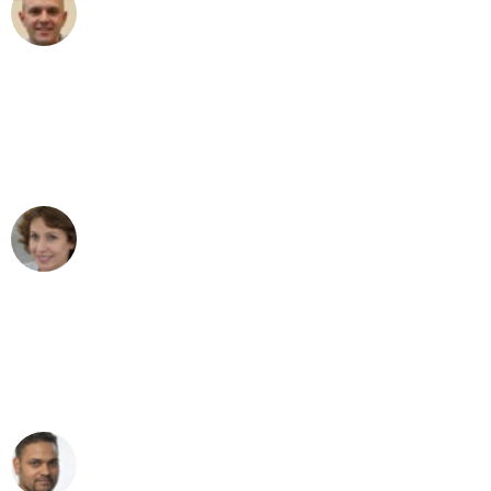
Frederik F.
Umzug in Dortmund
"Besser hätte ich mir den Umzug von
Dortmund nach Wien nicht vorstellen
können - DANKE!"
Maria W
Umzug von Dortmund nach Wien
"Mein Klavier kam in unter 24 Stunden
ohne einen Kratzer an - ein
erstklassiger Service!"
Ümit Y.
Klaviertransport in Dortmund