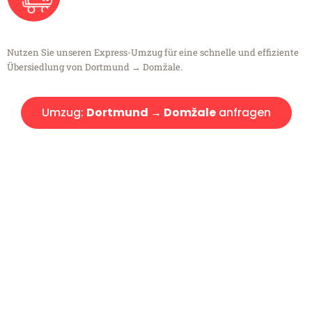
Nutzen Sie unseren Express-Umzug für eine schnelle und effiziente
Übersiedlung von Dortmund → Domžale.
Umzug:
Dortmund → Domžale
anfragen
Kostenlose Beratung!
Sie haben Fragen?
Sie haben Fragen zu Ihrem Transport oder benötigen eine Beratung
bezüglich Ihres Umzug?
Rufen Sie uns gerne an, unser Team aus Experten freut sich, Ihnen
kostenlos weiterzuhelfen!