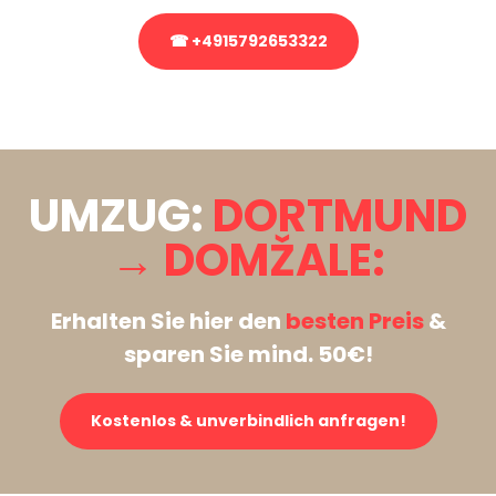
☎ +4915792653322
Stattdessen eine unverbindliche Anfrage senden
UMZUG:
DORTMUND
→ DOMŽALE:
Erhalten Sie hier den
besten Preis
&
sparen Sie mind. 50€!
Kostenlos & unverbindlich anfragen!