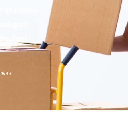
4 Stunden!
Umzügen!
Minuten!
lich!