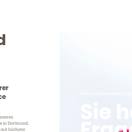
d
rer
Kostenlose Beratung!
ce
Sie 
unseren
Frag
e in Dortmund,
 mit höchster