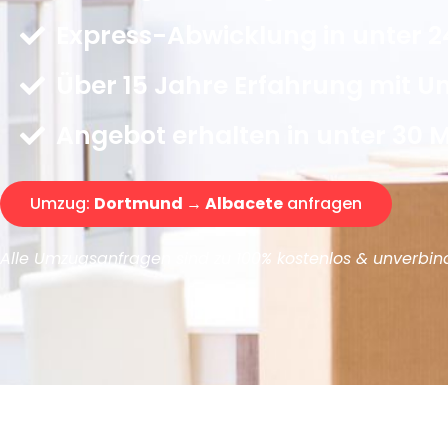
Express-Abwicklung in unter 2
Über 15 Jahre Erfahrung mit 
Angebot erhalten in unter 30 
Umzug:
Dortmund → Albacete
anfragen
Alle Umzugsanfragen sind zu 100% kostenlos & unverbind