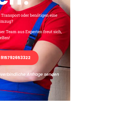
 Transport oder benötigen eine
 Umzug?
ser Team aus Experten freut sich,
elfen!
915792653322
nverbindliche Anfrage senden