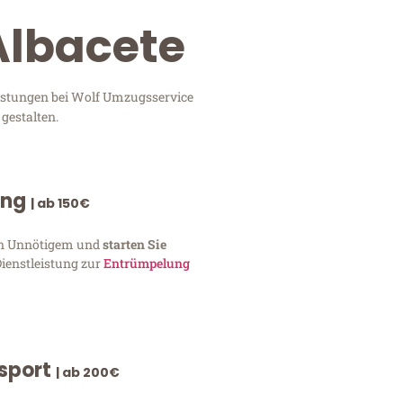
Albacete
eistungen bei Wolf Umzugsservice
gestalten.
ung
| ab 150€
von Unnötigem und
starten Sie
Dienstleistung zur
Entrümpelung
nsport
| ab 200€