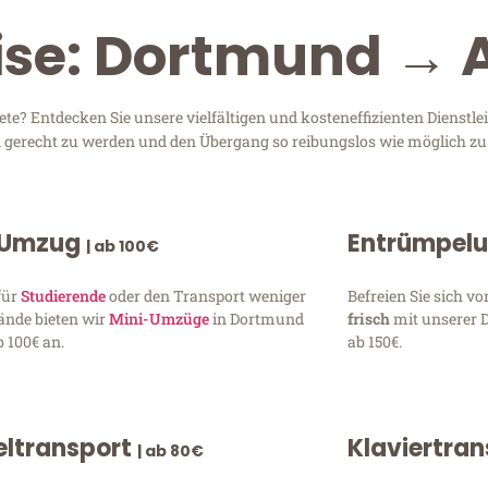
ise: Dortmund → 
? Entdecken Sie unsere vielfältigen und kosteneffizienten Dienstl
en gerecht zu werden und den Übergang so reibungslos wie möglich zu 
 Umzug
Entrümpel
| ab 100€
für
Studierende
oder den Transport weniger
Befreien Sie sich 
ände bieten wir
Mini-Umzüge
in Dortmund
frisch
mit unserer 
 100€ an.
ab 150€.
ltransport
Klaviertra
| ab 80€