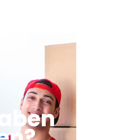
haben
en?