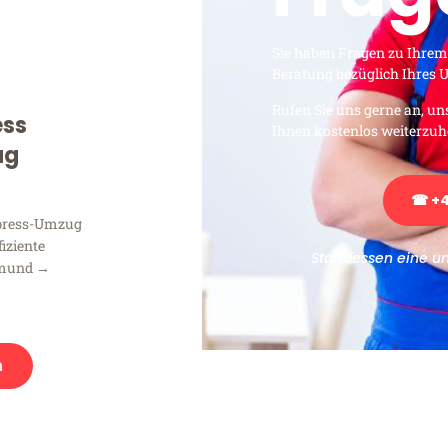
Sie haben Fragen zu Ihrem
Beratung bezüglich Ihres
Rufen Sie uns gerne an, un
ess
Ihnen kostenlos weiterzuh
ug
☎ +4
xpress-Umzug
fiziente
Stattdessen eine u
tmund →
n