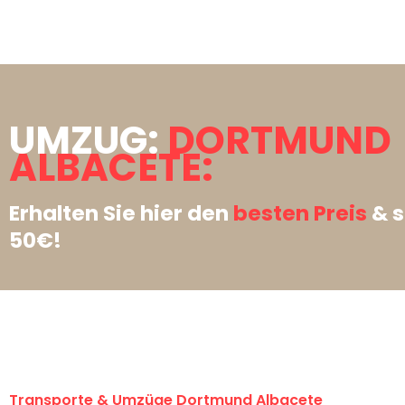
UMZUG:
DORTMUND
ALBACETE:
Erhalten Sie hier den
besten Preis
& s
50€!
Transporte & Umzüge Dortmund Albacete