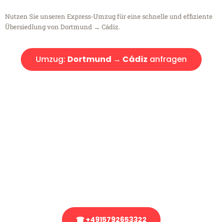
Nutzen Sie unseren Express-Umzug für eine schnelle und effiziente
Übersiedlung von Dortmund → Cádiz.
Umzug:
Dortmund → Cádiz
anfragen
Kostenlose Beratung!
Sie haben Fragen?
Sie haben Fragen zu Ihrem Transport oder benötigen eine Beratung
bezüglich Ihres Umzug?
Rufen Sie uns gerne an, unser Team aus Experten freut sich, Ihnen
kostenlos weiterzuhelfen!
☎ +4915792653322