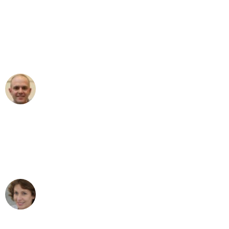
"Erste Klasse! Ein großes Dankeschön
an das gesamte Team von Wolf
Umzugsservice für ihren
außergewöhnlichen Service!"
Frederik F.
Umzug in Dortmund
"Besser hätte ich mir den Umzug von
Dortmund nach Wien nicht vorstellen
können - DANKE!"
Maria W
Umzug von Dortmund nach Wien