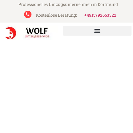
Professionelles Umzugsunternehmen in Dortmund
Kostenlose Beratung:
+4915792653322
Wolf Umzugsservice aus Dortmund
Umzug Dortmund Cádiz
Günstiger Umzug Dortmund Cádiz (ab
199€)
Express-Abwicklung in unter 24 Stunden!
Über 15 Jahre Erfahrung mit Umzügen!
Angebot erhalten in unter 30 Minuten!