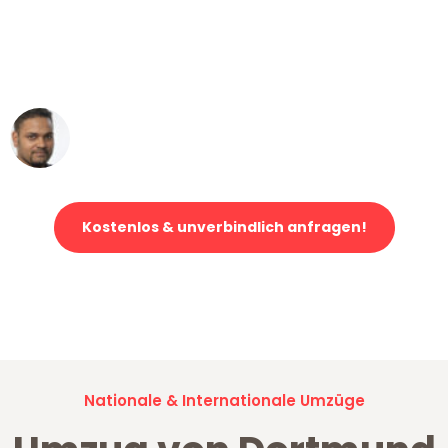
"Mein Klavier kam in unter 24 Stunden
ohne einen Kratzer an - ein
erstklassiger Service!"
Ümit Y.
Klaviertransport in Dortmund
Kostenlos & unverbindlich anfragen!
Jetzt anfragen und der nächste glückliche Kunde werden. Alle
Umzugsanfragen sind zu
100% kostenlos & unverbindlich!
Nationale & Internationale Umzüge