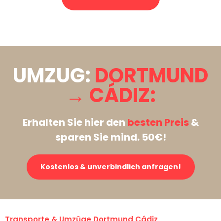
Stattdessen eine unverbindliche Anfrage senden
UMZUG:
DORTMUND
→ CÁDIZ:
Erhalten Sie hier den
besten Preis
&
sparen Sie mind. 50€!
Kostenlos & unverbindlich anfragen!
Transporte & Umzüge Dortmund Cádiz