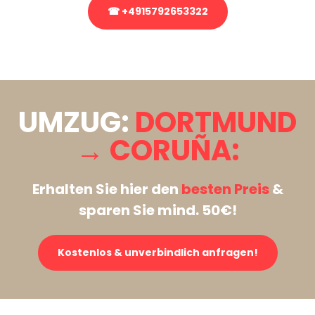
☎ +4915792653322
Stattdessen eine unverbindliche Anfrage senden
UMZUG:
DORTMUND
→ CORUÑA:
Erhalten Sie hier den
besten Preis
&
sparen Sie mind. 50€!
Kostenlos & unverbindlich anfragen!