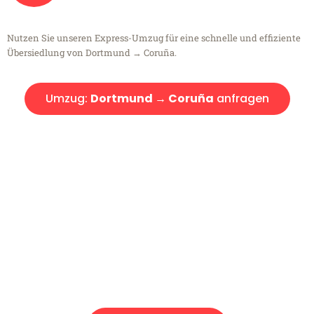
Nutzen Sie unseren Express-Umzug für eine schnelle und effiziente
Übersiedlung von Dortmund → Coruña.
Umzug:
Dortmund → Coruña
anfragen
Kostenlose Beratung!
Sie haben Fragen?
Sie haben Fragen zu Ihrem Transport oder benötigen eine Beratung
bezüglich Ihres Umzug?
Rufen Sie uns gerne an, unser Team aus Experten freut sich, Ihnen
kostenlos weiterzuhelfen!