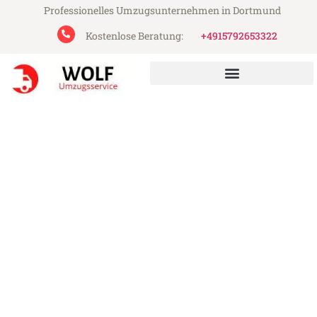
Professionelles Umzugsunternehmen in Dortmund
Kostenlose Beratung:
+4915792653322
Wolf Umzugsservice aus Dortmund
Umzug Dortmund Coruña
Günstiger Umzug Dortmund Coruña (ab
199€)
Express-Abwicklung in unter 24 Stunden!
Über 15 Jahre Erfahrung mit Umzügen!
Angebot erhalten in unter 30 Minuten!