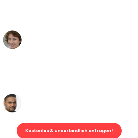
"Besser hätte ich mir den Umzug von
Dortmund nach Wien nicht vorstellen
können - DANKE!"
Maria W
Umzug von Dortmund nach Wien
"Mein Klavier kam in unter 24 Stunden
ohne einen Kratzer an - ein
erstklassiger Service!"
Ümit Y.
Klaviertransport in Dortmund
Kostenlos & unverbindlich anfragen!