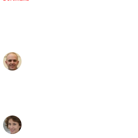
"Erste Klasse! Ein großes Dankeschön
an das gesamte Team von Wolf
Umzugsservice für ihren
außergewöhnlichen Service!"
Frederik F.
Umzug in Dortmund
"Besser hätte ich mir den Umzug von
Dortmund nach Wien nicht vorstellen
können - DANKE!"
Maria W
Umzug von Dortmund nach Wien