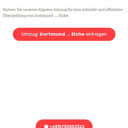
Nutzen Sie unseren Express-Umzug für eine schnelle und effiziente
Übersiedlung von Dortmund → Elche.
Umzug:
Dortmund → Elche
anfragen
Kostenlose Beratung!
Sie haben Fragen?
Sie haben Fragen zu Ihrem Transport oder benötigen eine Beratung
bezüglich Ihres Umzug?
Rufen Sie uns gerne an, unser Team aus Experten freut sich, Ihnen
kostenlos weiterzuhelfen!
☎ +4915792653322