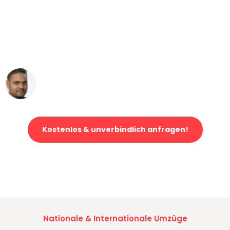
"Mein Klavier kam in unter 24 Stunden
ohne einen Kratzer an - ein
erstklassiger Service!"
Ümit Y.
Klaviertransport in Dortmund
Kostenlos & unverbindlich anfragen!
Jetzt anfragen und der nächste glückliche Kunde werden. Alle
Umzugsanfragen sind zu
100% kostenlos & unverbindlich!
Nationale & Internationale Umzüge