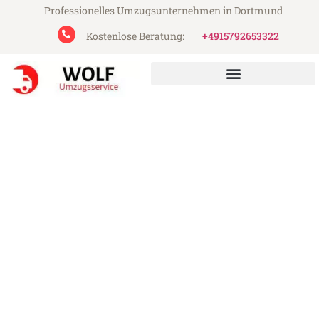
Professionelles Umzugsunternehmen in Dortmund
Kostenlose Beratung:
+4915792653322
Wolf Umzugsservice aus Dortmund
Umzug Dortmund Elche
Günstiger Umzug Dortmund Elche (ab
199€)
Express-Abwicklung in unter 24 Stunden!
Über 15 Jahre Erfahrung mit Umzügen!
Angebot erhalten in unter 30 Minuten!