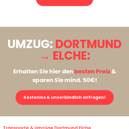
Stattdessen eine unverbindliche Anfrage senden
UMZUG:
DORTMUND
→ ELCHE:
Erhalten Sie hier den
besten Preis
&
sparen Sie mind. 50€!
Kostenlos & unverbindlich anfragen!
Transporte & Umzüge Dortmund Elche