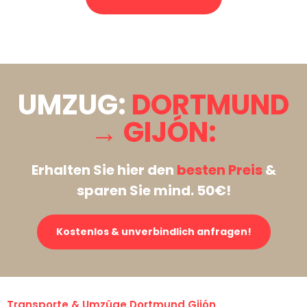
Stattdessen eine unverbindliche Anfrage senden
UMZUG:
DORTMUND
→ GIJÓN:
Erhalten Sie hier den
besten Preis
&
sparen Sie mind. 50€!
Kostenlos & unverbindlich anfragen!
Transporte & Umzüge Dortmund Gijón