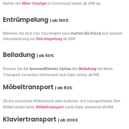
bieten wir
Mini-Umzüge
in Dortmund schon ab 100€ an.
Entrümpelung
| ab 150€
Befreien Sie sich von Unnötigem und
starten Sie frisch
mit unserer
Dienstleistung zur
Entrümpelung
ab 150€.
Beiladung
| ab 50€
Nutzen Sie die
kosteneffiziente Option
der
Beiladung
für Ihren
Transport zwischen Dortmund und Gijón schon ab 50€.
Möbeltransport
| ab 80€
Ob ein einzelnes Möbelstück oder mehrere, wir transportieren Ihre
Möbel sicher beim
Möbeltransport
nach Gijón preiswert ab 80€.
Klaviertransport
| ab 200€