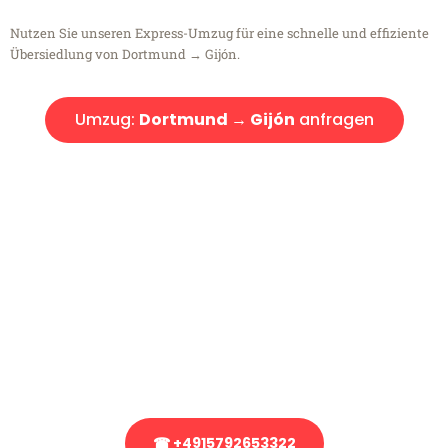
Nutzen Sie unseren Express-Umzug für eine schnelle und effiziente
Übersiedlung von Dortmund → Gijón.
Umzug:
Dortmund → Gijón
anfragen
Kostenlose Beratung!
Sie haben Fragen?
Sie haben Fragen zu Ihrem Transport oder benötigen eine Beratung
bezüglich Ihres Umzug?
Rufen Sie uns gerne an, unser Team aus Experten freut sich, Ihnen
kostenlos weiterzuhelfen!
☎ +4915792653322