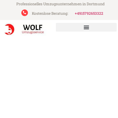
Professionelles Umzugsunternehmen in Dortmund
Kostenlose Beratung:
+4915792653322
Wolf Umzugsservice aus Dortmund
Umzug Dortmund Gijón
Günstiger Umzug Dortmund Gijón (ab
199€)
Express-Abwicklung in unter 24 Stunden!
Über 15 Jahre Erfahrung mit Umzügen!
Angebot erhalten in unter 30 Minuten!