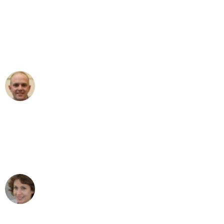
"Erste Klasse! Ein großes Dankeschön
an das gesamte Team von Wolf
Umzugsservice für ihren
außergewöhnlichen Service!"
Frederik F.
Umzug in Dortmund
"Besser hätte ich mir den Umzug von
Dortmund nach Wien nicht vorstellen
können - DANKE!"
Maria W
Umzug von Dortmund nach Wien