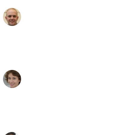
Frederik F.
Umzug in Dortmund
"Besser hätte ich mir den Umzug von
Dortmund nach Wien nicht vorstellen
können - DANKE!"
Maria W
Umzug von Dortmund nach Wien
"Mein Klavier kam in unter 24 Stunden
ohne einen Kratzer an - ein
erstklassiger Service!"