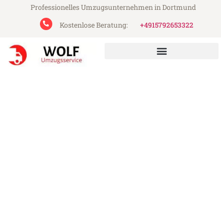
Professionelles Umzugsunternehmen in Dortmund
Kostenlose Beratung:
+4915792653322
Wolf Umzugsservice aus Dortmund
Umzug Dortmund Saragossa
Günstiger Umzug Dortmund Saragossa
(ab 199€)
Express-Abwicklung in unter 24 Stunden!
Über 15 Jahre Erfahrung mit Umzügen!
Angebot erhalten in unter 30 Minuten!