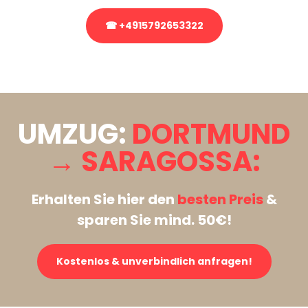
☎ +4915792653322
Stattdessen eine unverbindliche Anfrage senden
UMZUG:
DORTMUND
→ SARAGOSSA:
Erhalten Sie hier den
besten Preis
&
sparen Sie mind. 50€!
Kostenlos & unverbindlich anfragen!