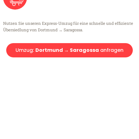
Nutzen Sie unseren Express-Umzug für eine schnelle und effiziente
Übersiedlung von Dortmund → Saragossa.
Umzug:
Dortmund → Saragossa
anfragen
Kostenlose Beratung!
Sie haben Fragen?
Sie haben Fragen zu Ihrem Transport oder benötigen eine Beratung
bezüglich Ihres Umzug?
Rufen Sie uns gerne an, unser Team aus Experten freut sich, Ihnen
kostenlos weiterzuhelfen!