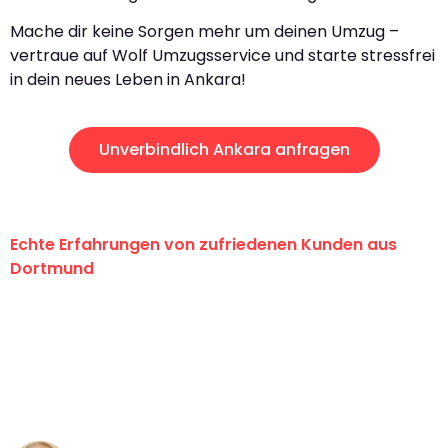
Mache dir keine Sorgen mehr um deinen Umzug –
vertraue auf Wolf Umzugsservice und starte stressfrei
in dein neues Leben in Ankara!
Unverbindlich Ankara anfragen
Echte Erfahrungen von zufriedenen Kunden aus
Dortmund
"Erste Klasse! Ein großes Dankeschön
an das gesamte Team von Wolf
Umzugsservice für ihren
außergewöhnlichen Service!"