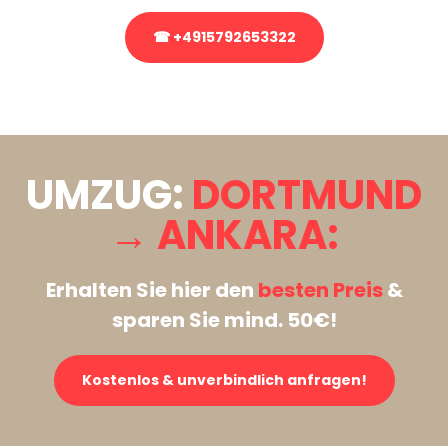
☎ +4915792653322
Stattdessen eine unverbindliche Anfrage senden
UMZUG:
DORTMUND
→ ANKARA:
Erhalten Sie hier den
besten Preis
&
sparen Sie mind. 50€!
Kostenlos & unverbindlich anfragen!