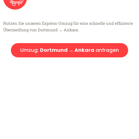
Nutzen Sie unseren Express-Umzug für eine schnelle und effiziente
Übersiedlung von Dortmund → Ankara.
Umzug:
Dortmund → Ankara
anfragen
Kostenlose Beratung!
Sie haben Fragen?
Sie haben Fragen zu Ihrem Transport oder benötigen eine Beratung
bezüglich Ihres Umzug?
Rufen Sie uns gerne an, unser Team aus Experten freut sich, Ihnen
kostenlos weiterzuhelfen!