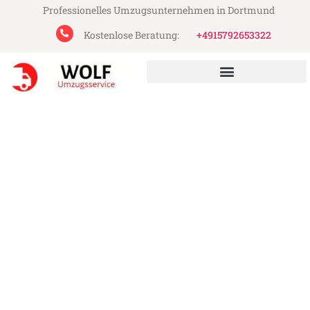
Professionelles Umzugsunternehmen in Dortmund
Kostenlose Beratung:
+4915792653322
Wolf Umzugsservice aus Dortmund
Umzug Dortmund Ankara
Günstiger Umzug Dortmund Ankara (ab
199€)
Express-Abwicklung in unter 24 Stunden!
Über 15 Jahre Erfahrung mit Umzügen!
Angebot erhalten in unter 30 Minuten!