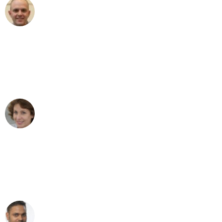
Frederik F.
Umzug in Dortmund
"Besser hätte ich mir den Umzug von
Dortmund nach Wien nicht vorstellen
können - DANKE!"
Maria W
Umzug von Dortmund nach Wien
"Mein Klavier kam in unter 24 Stunden
ohne einen Kratzer an - ein
erstklassiger Service!"
Ümit Y.
Klaviertransport in Dortmund