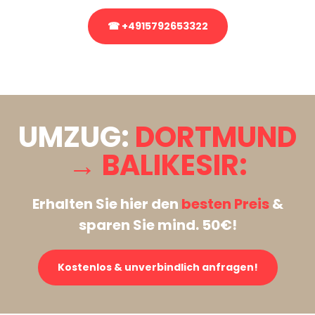
☎ +4915792653322
Stattdessen eine unverbindliche Anfrage senden
UMZUG:
DORTMUND
→ BALIKESIR:
Erhalten Sie hier den
besten Preis
&
sparen Sie mind. 50€!
Kostenlos & unverbindlich anfragen!