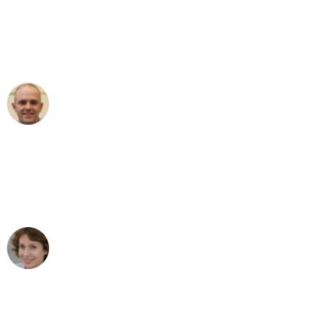
an das gesamte Team von Wolf
Umzugsservice für ihren
außergewöhnlichen Service!"
Frederik F.
Umzug in Dortmund
"Besser hätte ich mir den Umzug von
Dortmund nach Wien nicht vorstellen
können - DANKE!"
Maria W
Umzug von Dortmund nach Wien
"Mein Klavier kam in unter 24 Stunden