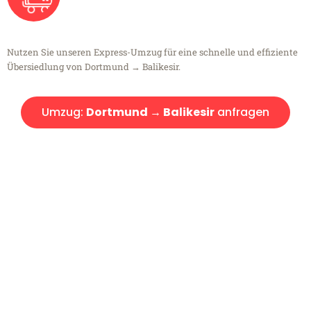
Nutzen Sie unseren Express-Umzug für eine schnelle und effiziente
Übersiedlung von Dortmund → Balikesir.
Umzug:
Dortmund → Balikesir
anfragen
Kostenlose Beratung!
Sie haben Fragen?
Sie haben Fragen zu Ihrem Transport oder benötigen eine Beratung
bezüglich Ihres Umzug?
Rufen Sie uns gerne an, unser Team aus Experten freut sich, Ihnen
kostenlos weiterzuhelfen!