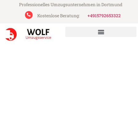
Professionelles Umzugsunternehmen in Dortmund
Kostenlose Beratung:
+4915792653322
Wolf Umzugsservice aus Dortmund
Umzug Dortmund Balikesir
Günstiger Umzug Dortmund Balikesir (ab
199€)
Express-Abwicklung in unter 24 Stunden!
Über 15 Jahre Erfahrung mit Umzügen!
Angebot erhalten in unter 30 Minuten!