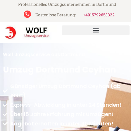
Professionelles Umzugsunternehmen in Dortmund
Kostenlose Beratung:
+4915792653322
Wolf Umzugsservice aus Dortmund
Umzug Dortmund Ceyhan
Günstiger Umzug Dortmund Ceyhan (ab
199€)
Express-Abwicklung in unter 24 Stunden!
Über 15 Jahre Erfahrung mit Umzügen!
Angebot erhalten in unter 30 Minuten!