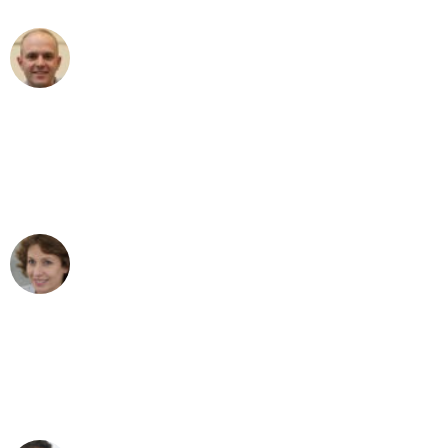
Frederik F.
Umzug in Dortmund
"Besser hätte ich mir den Umzug von
Dortmund nach Wien nicht vorstellen
können - DANKE!"
Maria W
Umzug von Dortmund nach Wien
"Mein Klavier kam in unter 24 Stunden
ohne einen Kratzer an - ein
erstklassiger Service!"