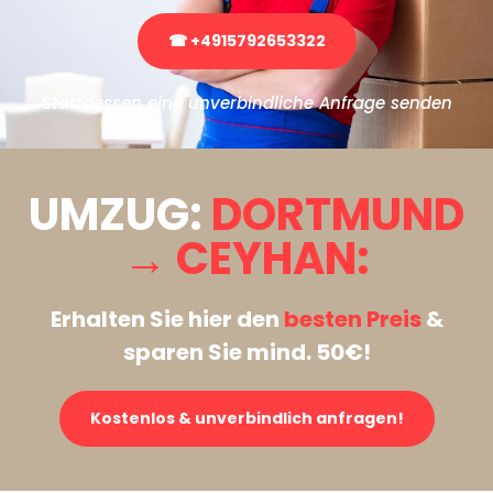
☎ +4915792653322
Stattdessen eine unverbindliche Anfrage senden
UMZUG:
DORTMUND
→ CEYHAN:
Erhalten Sie hier den
besten Preis
&
sparen Sie mind. 50€!
Kostenlos & unverbindlich anfragen!