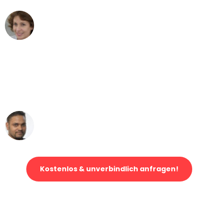
Maria W
Umzug von Dortmund nach Wien
"Mein Klavier kam in unter 24 Stunden
ohne einen Kratzer an - ein
erstklassiger Service!"
Ümit Y.
Klaviertransport in Dortmund
Kostenlos & unverbindlich anfragen!
Jetzt anfragen und der nächste glückliche Kunde werden. Alle
Umzugsanfragen sind zu
100% kostenlos & unverbindlich!