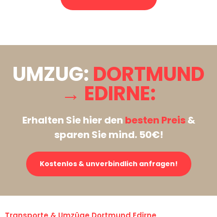
Stattdessen eine unverbindliche Anfrage senden
UMZUG:
DORTMUND
→ EDIRNE:
Erhalten Sie hier den
besten Preis
&
sparen Sie mind. 50€!
Kostenlos & unverbindlich anfragen!
Transporte & Umzüge Dortmund Edirne