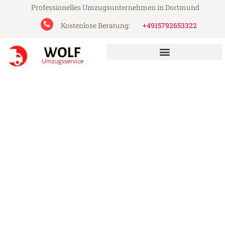
Professionelles Umzugsunternehmen in Dortmund
Kostenlose Beratung:
+4915792653322
Wolf Umzugsservice aus Dortmund
Umzug Dortmund Edirne
Günstiger Umzug Dortmund Edirne (ab
199€)
Express-Abwicklung in unter 24 Stunden!
Über 15 Jahre Erfahrung mit Umzügen!
Angebot erhalten in unter 30 Minuten!