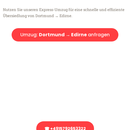
Nutzen Sie unseren Express-Umzug für eine schnelle und effiziente
Übersiedlung von Dortmund → Edirne.
Umzug:
Dortmund → Edirne
anfragen
Kostenlose Beratung!
Sie haben Fragen?
Sie haben Fragen zu Ihrem Transport oder benötigen eine Beratung
bezüglich Ihres Umzug?
Rufen Sie uns gerne an, unser Team aus Experten freut sich, Ihnen
kostenlos weiterzuhelfen!
☎ +4915792653322