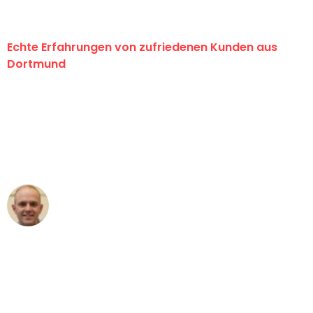
Echte Erfahrungen von zufriedenen Kunden aus
Dortmund
"Erste Klasse! Ein großes Dankeschön
an das gesamte Team von Wolf
Umzugsservice für ihren
außergewöhnlichen Service!"
Frederik F.
Umzug in Dortmund
"Besser hätte ich mir den Umzug von
Dortmund nach Wien nicht vorstellen
können - DANKE!"