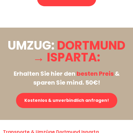
Stattdessen eine unverbindliche Anfrage senden
UMZUG:
DORTMUND
→ ISPARTA:
Erhalten Sie hier den
besten Preis
&
sparen Sie mind. 50€!
Kostenlos & unverbindlich anfragen!
Transporte & Umzüge Dortmund Isparta