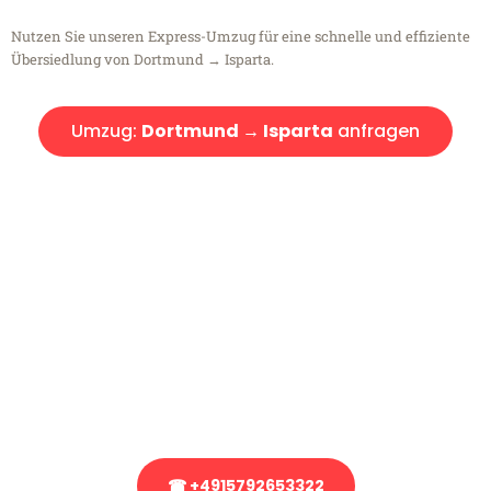
Nutzen Sie unseren Express-Umzug für eine schnelle und effiziente
Übersiedlung von Dortmund → Isparta.
Umzug:
Dortmund → Isparta
anfragen
Kostenlose Beratung!
Sie haben Fragen?
Sie haben Fragen zu Ihrem Transport oder benötigen eine Beratung
bezüglich Ihres Umzug?
Rufen Sie uns gerne an, unser Team aus Experten freut sich, Ihnen
kostenlos weiterzuhelfen!
☎ +4915792653322