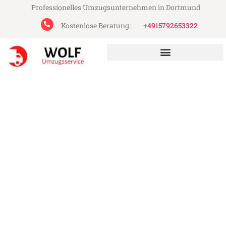
Professionelles Umzugsunternehmen in Dortmund
Kostenlose Beratung:
+4915792653322
Wolf Umzugsservice aus Dortmund
Umzug Dortmund Isparta
Günstiger Umzug Dortmund Isparta (ab
199€)
Express-Abwicklung in unter 24 Stunden!
Über 15 Jahre Erfahrung mit Umzügen!
Angebot erhalten in unter 30 Minuten!