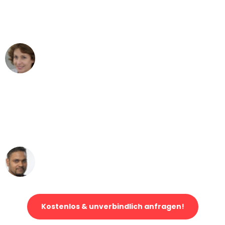
Dortmund nach Wien nicht vorstellen
können - DANKE!"
Maria W
Umzug von Dortmund nach Wien
"Mein Klavier kam in unter 24 Stunden
ohne einen Kratzer an - ein
erstklassiger Service!"
Ümit Y.
Klaviertransport in Dortmund
Kostenlos & unverbindlich anfragen!