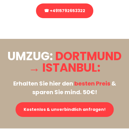
☎ +4915792653322
Stattdessen eine unverbindliche Anfrage senden
UMZUG:
DORTMUND
→ ISTANBUL:
Erhalten Sie hier den
besten Preis
&
sparen Sie mind. 50€!
Kostenlos & unverbindlich anfragen!