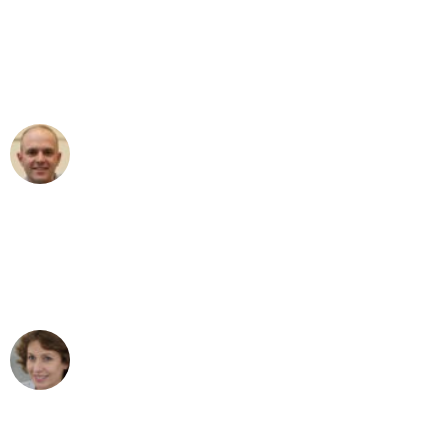
an das gesamte Team von Wolf
Umzugsservice für ihren
außergewöhnlichen Service!"
Frederik F.
Umzug in Dortmund
"Besser hätte ich mir den Umzug von
Dortmund nach Wien nicht vorstellen
können - DANKE!"
Maria W
Umzug von Dortmund nach Wien
"Mein Klavier kam in unter 24 Stunden