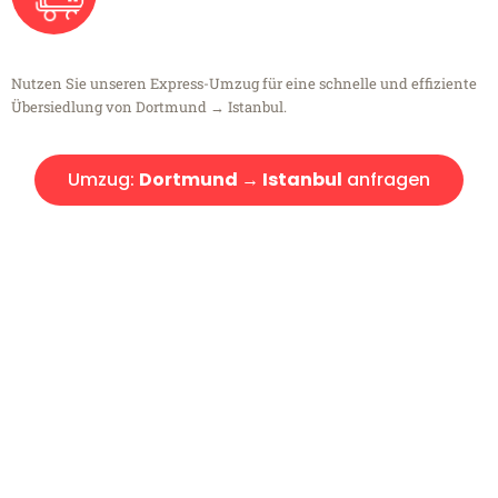
Nutzen Sie unseren Express-Umzug für eine schnelle und effiziente
Übersiedlung von Dortmund → Istanbul.
Umzug:
Dortmund → Istanbul
anfragen
Kostenlose Beratung!
Sie haben Fragen?
Sie haben Fragen zu Ihrem Transport oder benötigen eine Beratung
bezüglich Ihres Umzug?
Rufen Sie uns gerne an, unser Team aus Experten freut sich, Ihnen
kostenlos weiterzuhelfen!