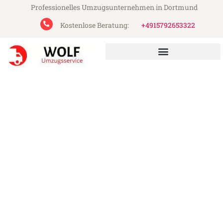
Professionelles Umzugsunternehmen in Dortmund
Kostenlose Beratung:
+4915792653322
Wolf Umzugsservice aus Dortmund
Umzug Dortmund Istanbul
Günstiger Umzug Dortmund Istanbul (ab
199€)
Express-Abwicklung in unter 24 Stunden!
Über 15 Jahre Erfahrung mit Umzügen!
Angebot erhalten in unter 30 Minuten!