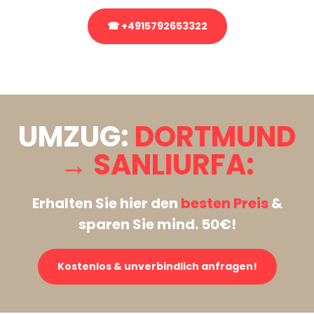
☎ +4915792653322
Stattdessen eine unverbindliche Anfrage senden
UMZUG:
DORTMUND
→ SANLIURFA:
Erhalten Sie hier den
besten Preis
&
sparen Sie mind. 50€!
Kostenlos & unverbindlich anfragen!