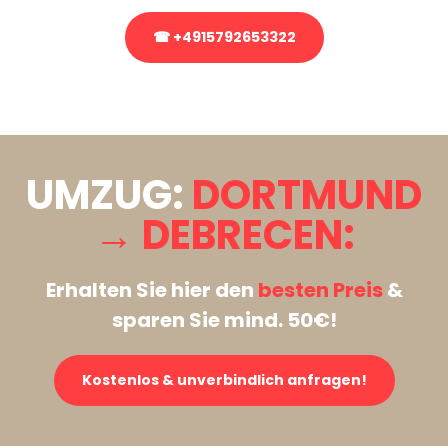
☎ +4915792653322
Stattdessen eine unverbindliche Anfrage senden
UMZUG:
DORTMUND
→ DEBRECEN:
Erhalten Sie hier den
besten Preis
&
sparen Sie mind. 50€!
Kostenlos & unverbindlich anfragen!