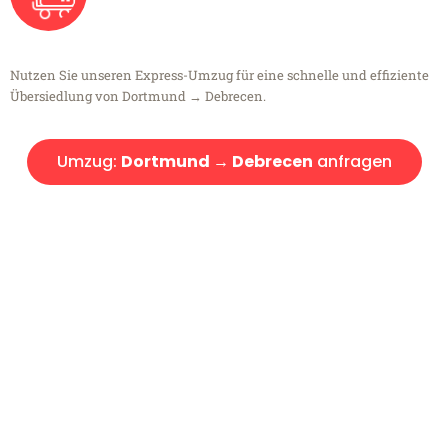
Nutzen Sie unseren Express-Umzug für eine schnelle und effiziente
Übersiedlung von Dortmund → Debrecen.
Umzug:
Dortmund → Debrecen
anfragen
Kostenlose Beratung!
Sie haben Fragen?
Sie haben Fragen zu Ihrem Transport oder benötigen eine Beratung
bezüglich Ihres Umzug?
Rufen Sie uns gerne an, unser Team aus Experten freut sich, Ihnen
kostenlos weiterzuhelfen!