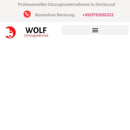
Professionelles Umzugsunternehmen in Dortmund
Kostenlose Beratung:
+4915792653322
Wolf Umzugsservice aus Dortmund
Umzug Dortmund Debrecen
Günstiger Umzug Dortmund Debrecen (ab
199€)
Express-Abwicklung in unter 24 Stunden!
Über 15 Jahre Erfahrung mit Umzügen!
Angebot erhalten in unter 30 Minuten!