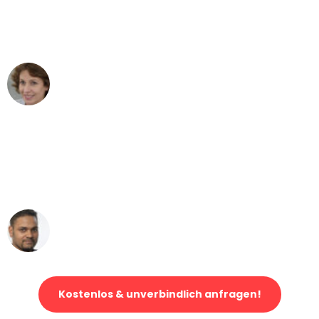
Dortmund nach Wien nicht vorstellen
können - DANKE!"
Maria W
Umzug von Dortmund nach Wien
"Mein Klavier kam in unter 24 Stunden
ohne einen Kratzer an - ein
erstklassiger Service!"
Ümit Y.
Klaviertransport in Dortmund
Kostenlos & unverbindlich anfragen!