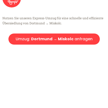
Nutzen Sie unseren Express-Umzug für eine schnelle und effiziente
Übersiedlung von Dortmund → Miskolc.
Umzug:
Dortmund → Miskolc
anfragen
Kostenlose Beratung!
Sie haben Fragen?
Sie haben Fragen zu Ihrem Transport oder benötigen eine Beratung
bezüglich Ihres Umzug?
Rufen Sie uns gerne an, unser Team aus Experten freut sich, Ihnen
kostenlos weiterzuhelfen!