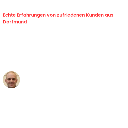
Echte Erfahrungen von zufriedenen Kunden aus
Dortmund
"Erste Klasse! Ein großes Dankeschön
an das gesamte Team von Wolf
Umzugsservice für ihren
außergewöhnlichen Service!"
Frederik F.
Umzug in Dortmund
"Besser hätte ich mir den Umzug von
Dortmund nach Wien nicht vorstellen
können - DANKE!"