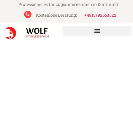
Professionelles Umzugsunternehmen in Dortmund
Kostenlose Beratung:
+4915792653322
Wolf Umzugsservice aus Dortmund
Umzug Dortmund Miskolc
Günstiger Umzug Dortmund Miskolc (ab
199€)
Express-Abwicklung in unter 24 Stunden!
Über 15 Jahre Erfahrung mit Umzügen!
Angebot erhalten in unter 30 Minuten!