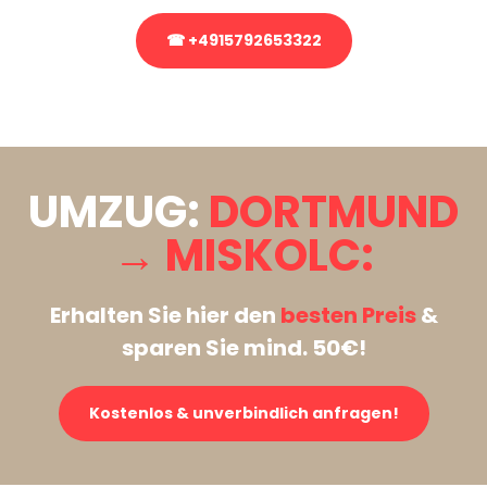
☎ +4915792653322
Stattdessen eine unverbindliche Anfrage senden
UMZUG:
DORTMUND
→ MISKOLC:
Erhalten Sie hier den
besten Preis
&
sparen Sie mind. 50€!
Kostenlos & unverbindlich anfragen!