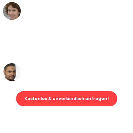
Maria W
Umzug von Dortmund nach Wien
"Mein Klavier kam in unter 24 Stunden
ohne einen Kratzer an - ein
erstklassiger Service!"
Ümit Y.
Klaviertransport in Dortmund
Kostenlos & unverbindlich anfragen!
Jetzt anfragen und der nächste glückliche Kunde werden. Alle
Umzugsanfragen sind zu
100% kostenlos & unverbindlich!