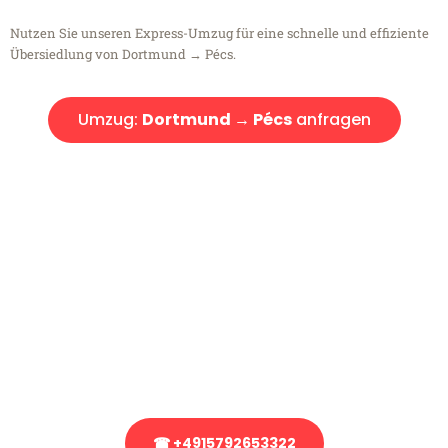
Nutzen Sie unseren Express-Umzug für eine schnelle und effiziente
Übersiedlung von Dortmund → Pécs.
Umzug:
Dortmund → Pécs
anfragen
Kostenlose Beratung!
Sie haben Fragen?
Sie haben Fragen zu Ihrem Transport oder benötigen eine Beratung
bezüglich Ihres Umzug?
Rufen Sie uns gerne an, unser Team aus Experten freut sich, Ihnen
kostenlos weiterzuhelfen!
☎ +4915792653322