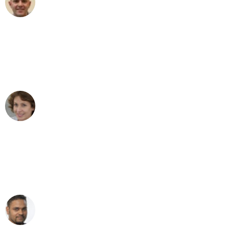
Umzug in Dortmund
"Besser hätte ich mir den Umzug von
Dortmund nach Wien nicht vorstellen
können - DANKE!"
Maria W
Umzug von Dortmund nach Wien
"Mein Klavier kam in unter 24 Stunden
ohne einen Kratzer an - ein
erstklassiger Service!"
Ümit Y.
Klaviertransport in Dortmund