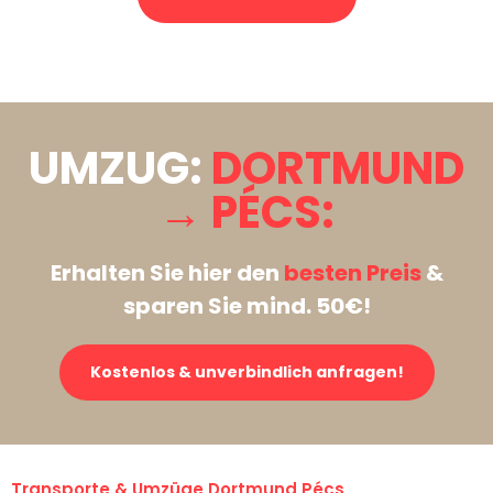
Stattdessen eine unverbindliche Anfrage senden
UMZUG:
DORTMUND
→ PÉCS:
Erhalten Sie hier den
besten Preis
&
sparen Sie mind. 50€!
Kostenlos & unverbindlich anfragen!
Transporte & Umzüge Dortmund Pécs