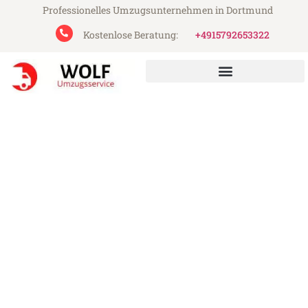
Professionelles Umzugsunternehmen in Dortmund
Kostenlose Beratung:
+4915792653322
Wolf Umzugsservice aus Dortmund
Umzug Dortmund Pécs
Günstiger Umzug Dortmund Pécs (ab
199€)
Express-Abwicklung in unter 24 Stunden!
Über 15 Jahre Erfahrung mit Umzügen!
Angebot erhalten in unter 30 Minuten!