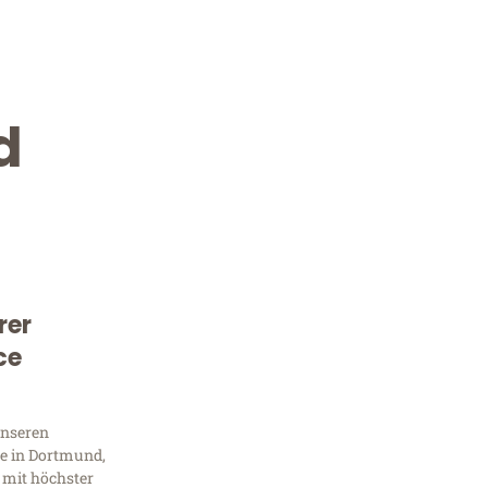
d
rer
Kostenlose Beratung!
ce
Sie 
unseren
Frag
e in Dortmund,
 mit höchster