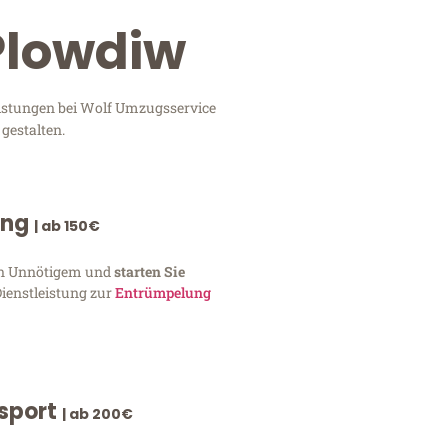
Plowdiw
eistungen bei Wolf Umzugsservice
gestalten.
ung
| ab 150€
von Unnötigem und
starten Sie
Dienstleistung zur
Entrümpelung
nsport
| ab 200€