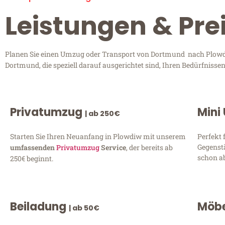
Leistungen & Pr
Planen Sie einen Umzug oder Transport von Dortmund nach Plowdiw
Dortmund, die speziell darauf ausgerichtet sind, Ihren Bedürfniss
Privatumzug
Mini
| ab 250€
Starten Sie Ihren Neuanfang in Plowdiw mit unserem
Perfekt 
Gegenst
umfassenden
Privatumzug
Service
, der bereits ab
schon ab
250€ beginnt.
Beiladung
Möbe
| ab 50€