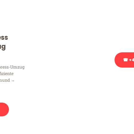
Sie haben Fragen zu Ihrem
Beratung bezüglich Ihres
Rufen Sie uns gerne an, un
ess
Ihnen kostenlos weiterzuh
ug
☎ +4
xpress-Umzug
fiziente
Stattdessen eine u
tmund →