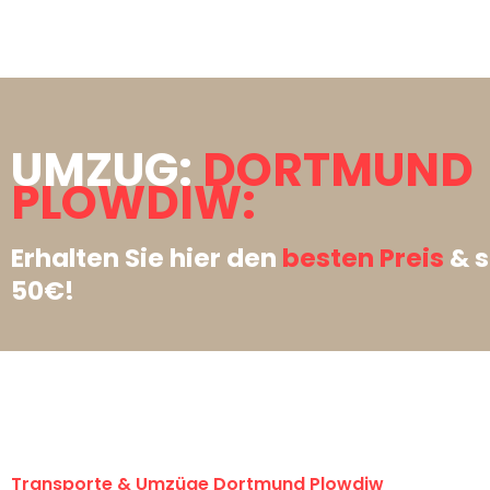
UMZUG:
DORTMUND
PLOWDIW:
Erhalten Sie hier den
besten Preis
& s
50€!
Transporte & Umzüge Dortmund Plowdiw