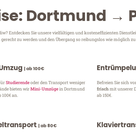
eise: Dortmund → 
? Entdecken Sie unsere vielfältigen und kosteneffizienten Dienstl
en gerecht zu werden und den Übergang so reibungslos wie möglich zu 
 Umzug
Entrümpel
| ab 100€
für
Studierende
oder den Transport weniger
Befreien Sie sich 
ände bieten wir
Mini-Umzüge
in Dortmund
frisch
mit unserer 
 100€ an.
ab 150€.
ltransport
Klaviertra
| ab 80€