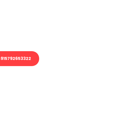
 Transport oder benötigen eine
 Umzug?
ser Team aus Experten freut sich,
elfen!
915792653322
nverbindliche Anfrage senden