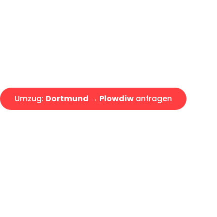
Express-Abwicklung in unter 2
Über 15 Jahre Erfahrung mit 
Angebot erhalten in unter 30 
Umzug:
Dortmund → Plowdiw
anfragen
Alle Umzugsanfragen sind zu 100% kostenlos & unverbind