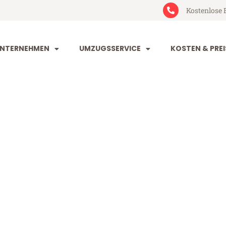
Kostenlose 
NTERNEHMEN
UMZUGSSERVICE
KOSTEN & PREI
nd Plowdiw
owdiw (ab 199€)