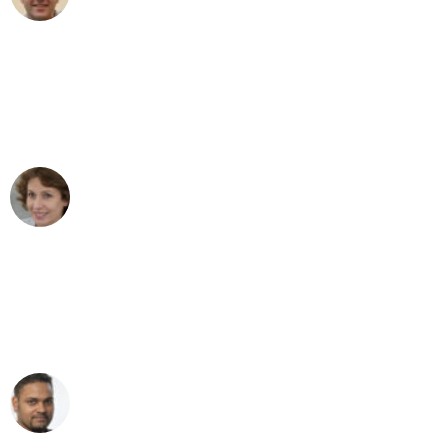
"Besser hätte ich mir den Umzug von
Dortmund nach Wien nicht vorstellen
können - DANKE!"
Maria W
Umzug von Dortmund nach Wien
"Mein Klavier kam in unter 24 Stunden
ohne einen Kratzer an - ein
erstklassiger Service!"
Ümit Y.
Klaviertransport in Dortmund