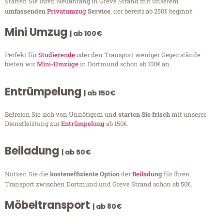
Starten Sie Ihren Neuanfang in Greve Strand mit unserem
umfassenden
Privatumzug
Service
, der bereits ab 250€ beginnt.
Mini Umzug
| ab 100€
Perfekt für
Studierende
oder den Transport weniger Gegenstände
bieten wir
Mini-Umzüge
in Dortmund schon ab 100€ an.
Entrümpelung
| ab 150€
Befreien Sie sich von Unnötigem und
starten Sie frisch
mit unserer
Dienstleistung zur
Entrümpelung
ab 150€.
Beiladung
| ab 50€
Nutzen Sie die
kosteneffiziente Option
der
Beiladung
für Ihren
Transport zwischen Dortmund und Greve Strand schon ab 50€.
Möbeltransport
| ab 80€