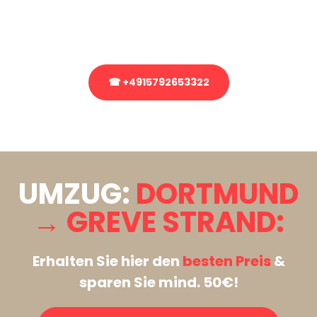
Rufen Sie uns gerne an, unser Team aus Experten freut sich, Ihnen
kostenlos weiterzuhelfen!
☎ +4915792653322
Stattdessen eine unverbindliche Anfrage senden
UMZUG:
DORTMUND
→ GREVE STRAND:
Erhalten Sie hier den
besten Preis
&
sparen Sie mind. 50€!