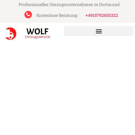
Professionelles Umzugsunternehmen in Dortmund
Kostenlose Beratung:
+4915792653322
Wolf Umzugsservice aus Dortmund
Umzug Dortmund Greve
Strand
Günstiger Umzug Dortmund Greve Strand
(ab 199€)
Express-Abwicklung in unter 24 Stunden!
Über 15 Jahre Erfahrung mit Umzügen!