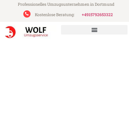
Professionelles Umzugsunternehmen in Dortmund
Kostenlose Beratung:
+4915792653322
Wolf Umzugsservice aus Dortmund
Umzug Dortmund
Kopenhagen
Günstiger Umzug Dortmund Kopenhagen
(ab 199€)
Express-Abwicklung in unter 24 Stunden!
Über 15 Jahre Erfahrung mit Umzügen!