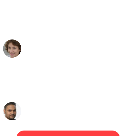
"Besser hätte ich mir den Umzug von
Dortmund nach Wien nicht vorstellen
können - DANKE!"
Maria W
Umzug von Dortmund nach Wien
"Mein Klavier kam in unter 24 Stunden
ohne einen Kratzer an - ein
erstklassiger Service!"
Ümit Y.
Klaviertransport in Dortmund