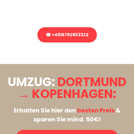
Rufen Sie uns gerne an, unser Team aus Experten freut sich, Ihnen
kostenlos weiterzuhelfen!
☎ +4915792653322
Stattdessen eine unverbindliche Anfrage senden
UMZUG:
DORTMUND
→ KOPENHAGEN:
Erhalten Sie hier den
besten Preis
&
sparen Sie mind. 50€!