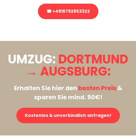
☎ +4915792653322
Stattdessen eine unverbindliche Anfrage senden
UMZUG:
DORTMUND
→ AUGSBURG:
Erhalten Sie hier den
besten Preis
&
sparen Sie mind. 50€!
Kostenlos & unverbindlich anfragen!