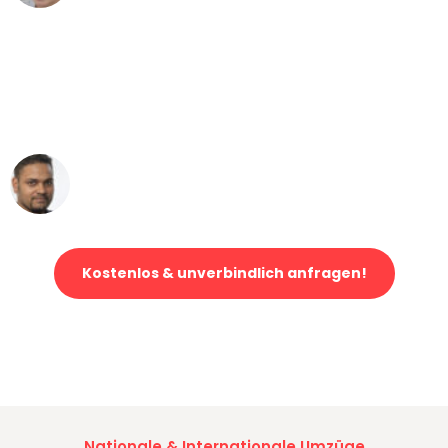
"Mein Klavier kam in unter 24 Stunden
ohne einen Kratzer an - ein
erstklassiger Service!"
Ümit Y.
Klaviertransport in Dortmund
Kostenlos & unverbindlich anfragen!
Jetzt anfragen und der nächste glückliche Kunde werden. Alle
Umzugsanfragen sind zu
100% kostenlos & unverbindlich!
Nationale & Internationale Umzüge