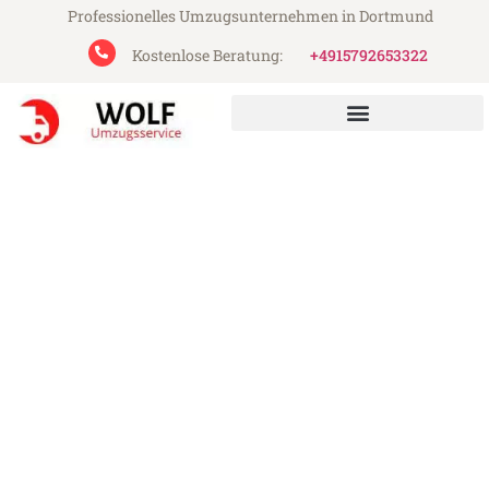
Professionelles Umzugsunternehmen in Dortmund
Kostenlose Beratung:
+4915792653322
Wolf Umzugsservice aus Dortmund
Umzug Dortmund Augsburg
Günstiger Umzug Dortmund Augsburg (ab
199€)
Express-Abwicklung in unter 24 Stunden!
Über 15 Jahre Erfahrung mit Umzügen!
Angebot erhalten in unter 30 Minuten!