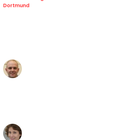
Dortmund
"Erste Klasse! Ein großes Dankeschön
an das gesamte Team von Wolf
Umzugsservice für ihren
außergewöhnlichen Service!"
Frederik F.
Umzug in Dortmund
"Besser hätte ich mir den Umzug von
Dortmund nach Wien nicht vorstellen
können - DANKE!"
Maria W
Umzug von Dortmund nach Wien