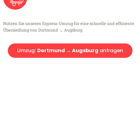
Nutzen Sie unseren Express-Umzug für eine schnelle und effiziente
Übersiedlung von Dortmund → Augsburg.
Umzug:
Dortmund → Augsburg
anfragen
Kostenlose Beratung!
Sie haben Fragen?
Sie haben Fragen zu Ihrem Transport oder benötigen eine Beratung
bezüglich Ihres Umzug?
Rufen Sie uns gerne an, unser Team aus Experten freut sich, Ihnen
kostenlos weiterzuhelfen!