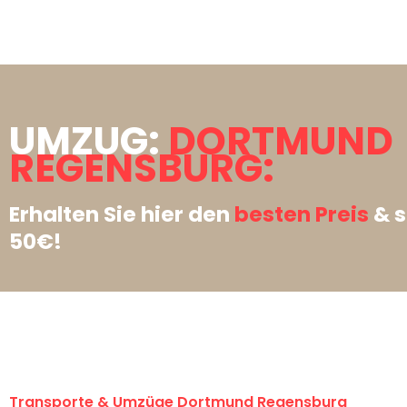
UMZUG:
DORTMUND
REGENSBURG:
Erhalten Sie hier den
besten Preis
& s
50€!
Transporte & Umzüge Dortmund Regensburg