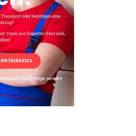
 Transport oder benötigen eine
 Umzug?
ser Team aus Experten freut sich,
elfen!
915792653322
nverbindliche Anfrage senden