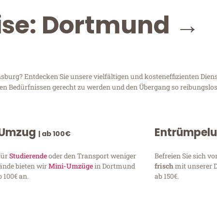
eise: Dortmund →
rg? Entdecken Sie unsere vielfältigen und kosteneffizienten Diens
ren Bedürfnissen gerecht zu werden und den Übergang so reibungslos
 Umzug
Entrümpel
| ab 100€
für
Studierende
oder den Transport weniger
Befreien Sie sich 
ände bieten wir
Mini-Umzüge
in Dortmund
frisch
mit unserer 
 100€ an.
ab 150€.