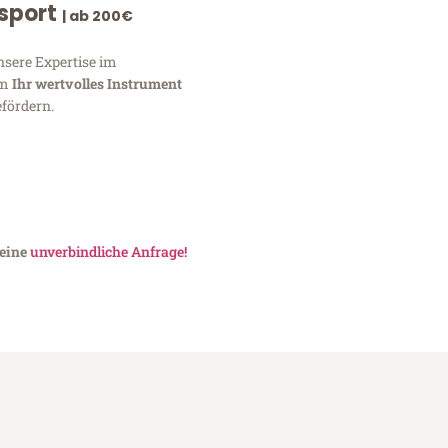
nsport
| ab 200€
nsere Expertise im
um
Ihr wertvolles Instrument
fördern.
 eine
unverbindliche Anfrage!