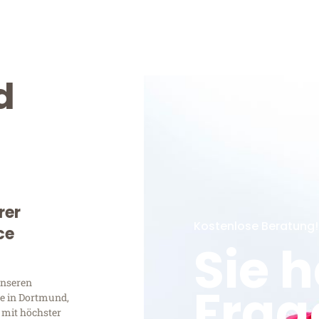
d
rer
Kostenlose Beratung!
ce
Sie 
unseren
Frag
e in Dortmund,
 mit höchster