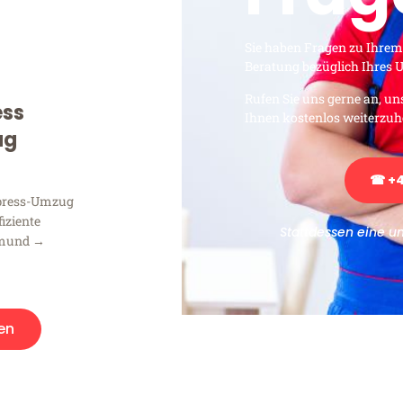
Sie haben Fragen zu Ihrem
Beratung bezüglich Ihres
Rufen Sie uns gerne an, un
ess
Ihnen kostenlos weiterzuh
ug
☎ +4
xpress-Umzug
fiziente
Stattdessen eine u
tmund →
en