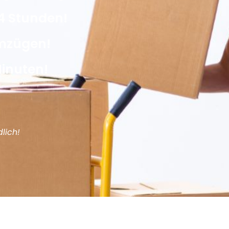
4 Stunden!
Umzügen!
Minuten!
lich!