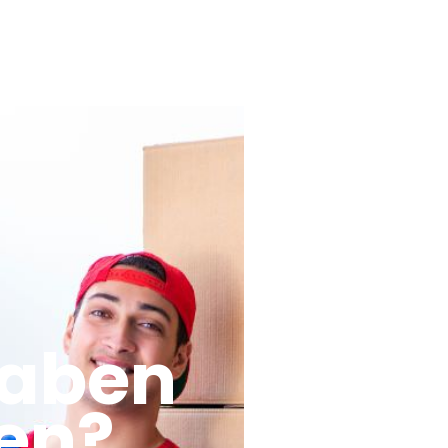
haben
en?