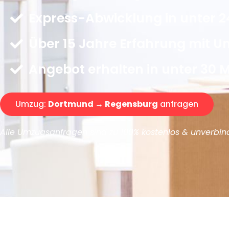
Express-Abwicklung in unter 2
Über 15 Jahre Erfahrung mit 
Angebot erhalten in unter 30 
Umzug:
Dortmund → Regensburg
anfragen
Alle Umzugsanfragen sind zu 100% kostenlos & unverbind