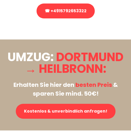
☎ +4915792653322
Stattdessen eine unverbindliche Anfrage senden
UMZUG:
DORTMUND
→ HEILBRONN:
Erhalten Sie hier den
besten Preis
&
sparen Sie mind. 50€!
Kostenlos & unverbindlich anfragen!