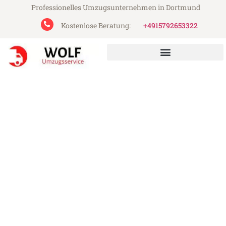
Professionelles Umzugsunternehmen in Dortmund
Kostenlose Beratung:
+4915792653322
Wolf Umzugsservice aus Dortmund
Umzug Dortmund Heilbronn
Günstiger Umzug Dortmund Heilbronn (ab
199€)
Express-Abwicklung in unter 24 Stunden!
Über 15 Jahre Erfahrung mit Umzügen!
Angebot erhalten in unter 30 Minuten!