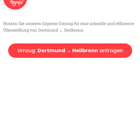
Nutzen Sie unseren Express-Umzug für eine schnelle und effiziente
Übersiedlung von Dortmund → Heilbronn.
Umzug:
Dortmund → Heilbronn
anfragen
Kostenlose Beratung!
Sie haben Fragen?
Sie haben Fragen zu Ihrem Transport oder benötigen eine Beratung
bezüglich Ihres Umzug?
Rufen Sie uns gerne an, unser Team aus Experten freut sich, Ihnen
kostenlos weiterzuhelfen!