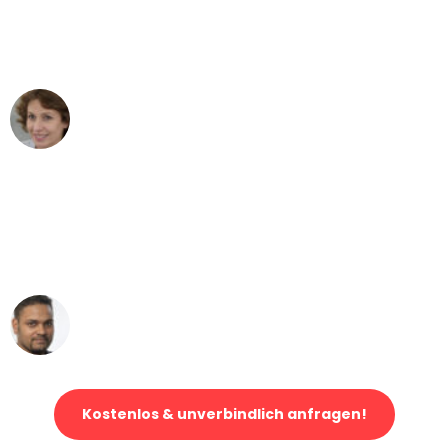
Dortmund nach Wien nicht vorstellen
können - DANKE!"
Maria W
Umzug von Dortmund nach Wien
"Mein Klavier kam in unter 24 Stunden
ohne einen Kratzer an - ein
erstklassiger Service!"
Ümit Y.
Klaviertransport in Dortmund
Kostenlos & unverbindlich anfragen!