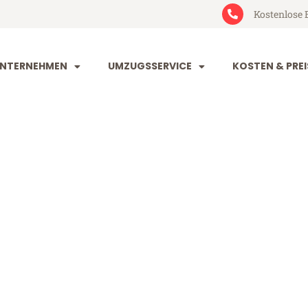
Kostenlose 
NTERNEHMEN
UMZUGSSERVICE
KOSTEN & PREI
nd Karlsruhe
rlsruhe (ab 199€)