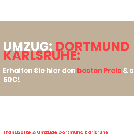
UMZUG:
DORTMUND
KARLSRUHE:
Erhalten Sie hier den
besten Preis
& s
50€!
Transporte & Umzüge Dortmund Karlsruhe