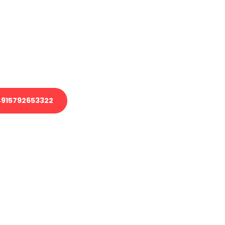
 Transport oder benötigen eine
 Umzug?
ser Team aus Experten freut sich,
elfen!
915792653322
nverbindliche Anfrage senden