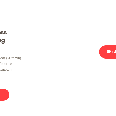
Sie haben Fragen zu Ihrem
Beratung bezüglich Ihres
Rufen Sie uns gerne an, un
ess
Ihnen kostenlos weiterzuh
ug
☎ +4
xpress-Umzug
fiziente
Stattdessen eine u
tmund →
n