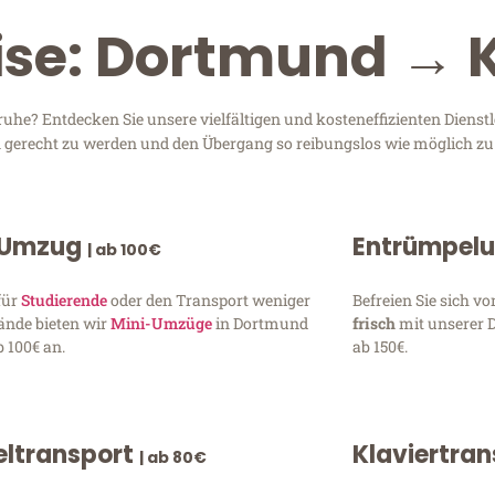
ise: Dortmund → 
he? Entdecken Sie unsere vielfältigen und kosteneffizienten Dienst
en gerecht zu werden und den Übergang so reibungslos wie möglich zu 
 Umzug
Entrümpel
| ab 100€
für
Studierende
oder den Transport weniger
Befreien Sie sich 
ände bieten wir
Mini-Umzüge
in Dortmund
frisch
mit unserer 
 100€ an.
ab 150€.
ltransport
Klaviertra
| ab 80€