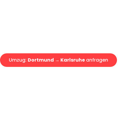
Express-Abwicklung in unter 2
Über 15 Jahre Erfahrung mit 
Angebot erhalten in unter 30 
Umzug:
Dortmund → Karlsruhe
anfragen
Alle Umzugsanfragen sind zu 100% kostenlos & unverbind