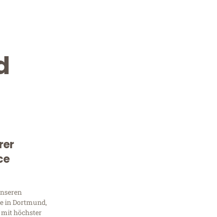
d
rer
Kostenlose Beratung!
ce
Sie 
unseren
Frag
e in Dortmund,
 mit höchster