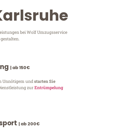
Karlsruhe
leistungen bei Wolf Umzugsservice
gestalten.
ung
| ab 150€
von Unnötigem und
starten Sie
Dienstleistung zur
Entrümpelung
nsport
| ab 200€