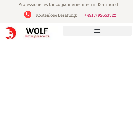
Professionelles Umzugsunternehmen in Dortmund
Kostenlose Beratung:
+4915792653322
Wolf Umzugsservice aus Dortmund
Umzug Dortmund Bedford
Günstiger Umzug Dortmund Bedford (ab
199€)
Express-Abwicklung in unter 24 Stunden!
Über 15 Jahre Erfahrung mit Umzügen!
Angebot erhalten in unter 30 Minuten!