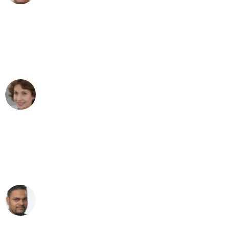
"Besser hätte ich mir den Umzug von
Dortmund nach Wien nicht vorstellen
können - DANKE!"
Maria W
Umzug von Dortmund nach Wien
"Mein Klavier kam in unter 24 Stunden
ohne einen Kratzer an - ein
erstklassiger Service!"
Ümit Y.
Klaviertransport in Dortmund