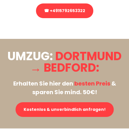
☎ +4915792653322
Stattdessen eine unverbindliche Anfrage senden
UMZUG:
DORTMUND
→ BEDFORD:
Erhalten Sie hier den
besten Preis
&
sparen Sie mind. 50€!
Kostenlos & unverbindlich anfragen!