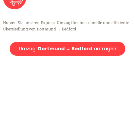
Nutzen Sie unseren Express-Umzug für eine schnelle und effiziente
Übersiedlung von Dortmund → Bedford.
Umzug:
Dortmund → Bedford
anfragen
Kostenlose Beratung!
Sie haben Fragen?
Sie haben Fragen zu Ihrem Transport oder benötigen eine Beratung
bezüglich Ihres Umzug?
Rufen Sie uns gerne an, unser Team aus Experten freut sich, Ihnen
kostenlos weiterzuhelfen!