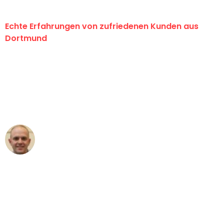
Echte Erfahrungen von zufriedenen Kunden aus
Dortmund
"Erste Klasse! Ein großes Dankeschön
an das gesamte Team von Wolf
Umzugsservice für ihren
außergewöhnlichen Service!"
Frederik F.
Umzug in Dortmund
"Besser hätte ich mir den Umzug von
Dortmund nach Wien nicht vorstellen
können - DANKE!"