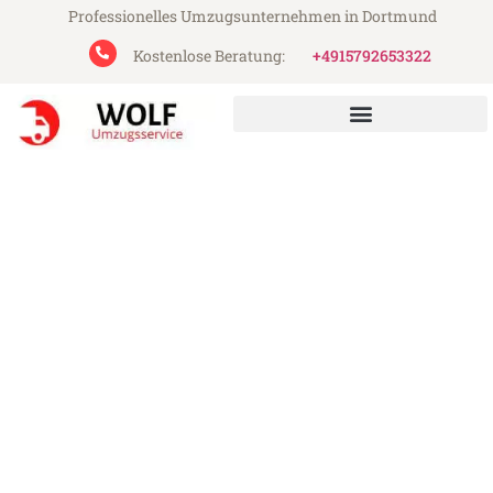
Professionelles Umzugsunternehmen in Dortmund
Kostenlose Beratung:
+4915792653322
Wolf Umzugsservice aus Dortmund
Umzug Dortmund Milton
Keynes
Günstiger Umzug Dortmund Milton Keynes
(ab 199€)
Express-Abwicklung in unter 24 Stunden!
Über 15 Jahre Erfahrung mit Umzügen!