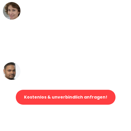
Maria W
Umzug von Dortmund nach Wien
"Mein Klavier kam in unter 24 Stunden
ohne einen Kratzer an - ein
erstklassiger Service!"
Ümit Y.
Klaviertransport in Dortmund
Kostenlos & unverbindlich anfragen!
Jetzt anfragen und der nächste glückliche Kunde werden. Alle
Umzugsanfragen sind zu
100% kostenlos & unverbindlich!