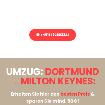
Sie haben Fragen zu Ihrem Transport oder benötigen eine Beratung
bezüglich Ihres Umzug?
Rufen Sie uns gerne an, unser Team aus Experten freut sich, Ihnen
kostenlos weiterzuhelfen!
☎ +4915792653322
Stattdessen eine unverbindliche Anfrage senden
UMZUG:
DORTMUND
→ MILTON KEYNES:
Erhalten Sie hier den
besten Preis
&
sparen Sie mind. 50€!