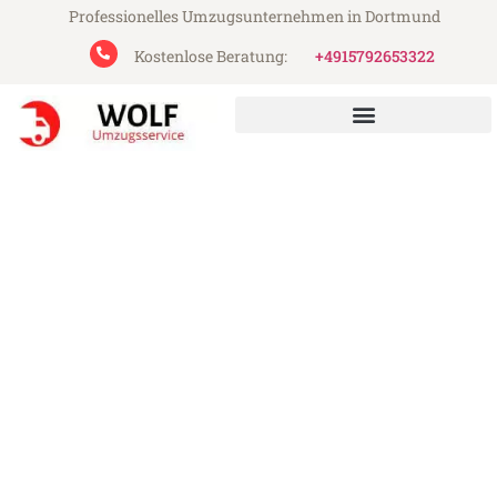
Professionelles Umzugsunternehmen in Dortmund
Kostenlose Beratung:
+4915792653322
Wolf Umzugsservice aus Dortmund
Umzug Dortmund Oxford
Günstiger Umzug Dortmund Oxford (ab
199€)
Express-Abwicklung in unter 24 Stunden!
Über 15 Jahre Erfahrung mit Umzügen!
Angebot erhalten in unter 30 Minuten!