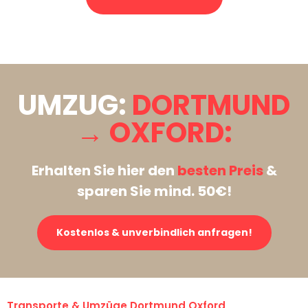
Stattdessen eine unverbindliche Anfrage senden
UMZUG:
DORTMUND
→ OXFORD:
Erhalten Sie hier den
besten Preis
&
sparen Sie mind. 50€!
Kostenlos & unverbindlich anfragen!
Transporte & Umzüge Dortmund Oxford