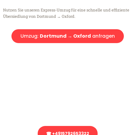
Nutzen Sie unseren Express-Umzug für eine schnelle und effiziente
Übersiedlung von Dortmund → Oxford.
Umzug:
Dortmund → Oxford
anfragen
Kostenlose Beratung!
Sie haben Fragen?
Sie haben Fragen zu Ihrem Transport oder benötigen eine Beratung
bezüglich Ihres Umzug?
Rufen Sie uns gerne an, unser Team aus Experten freut sich, Ihnen
kostenlos weiterzuhelfen!
☎ +4915792653322