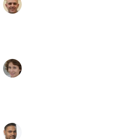
Frederik F.
Umzug in Dortmund
"Besser hätte ich mir den Umzug von
Dortmund nach Wien nicht vorstellen
können - DANKE!"
Maria W
Umzug von Dortmund nach Wien
"Mein Klavier kam in unter 24 Stunden
ohne einen Kratzer an - ein
erstklassiger Service!"
Ümit Y.
Klaviertransport in Dortmund