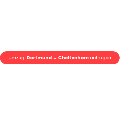
Express-Abwicklung in unter 2
Über 15 Jahre Erfahrung mit 
Angebot erhalten in unter 30 
Umzug:
Dortmund → Cheltenham
anfragen
Alle Umzugsanfragen sind zu 100% kostenlos & unverbind