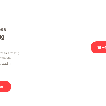
Sie haben Fragen zu Ihrem
Beratung bezüglich Ihres
Rufen Sie uns gerne an, un
ess
Ihnen kostenlos weiterzuh
ug
☎ +4
xpress-Umzug
fiziente
Stattdessen eine u
tmund →
en