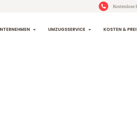
Kostenlose 
NTERNEHMEN
UMZUGSSERVICE
KOSTEN & PREI
und Cheltenh
heltenham (ab 199€)