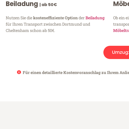
Beiladung
Möbe
| ab 50€
Nutzen Sie die
kosteneffiziente Option
der
Beiladung
Ob ein e
für Ihren Transport zwischen Dortmund und
transpor
Cheltenham schon ab 50€.
Möbeltr
Umzug
Für einen detaillierte Kostenvoranschlag zu Ihrem Anl