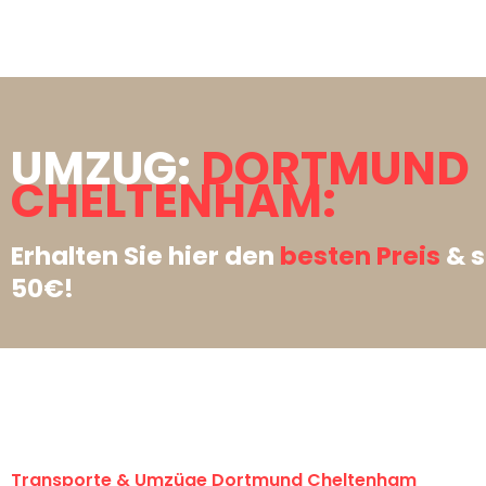
UMZUG:
DORTMUND
CHELTENHAM:
Erhalten Sie hier den
besten Preis
& s
50€!
Transporte & Umzüge Dortmund Cheltenham