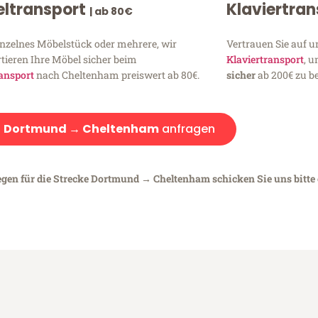
ltransport
Klaviertra
| ab 80€
inzelnes Möbelstück oder mehrere, wir
Vertrauen Sie auf u
tieren Ihre Möbel sicher beim
Klaviertransport
, 
ansport
nach Cheltenham preiswert ab 80€.
sicher
ab 200€ zu be
:
Dortmund → Cheltenham
anfragen
iegen für die Strecke Dortmund → Cheltenham schicken Sie uns bitte