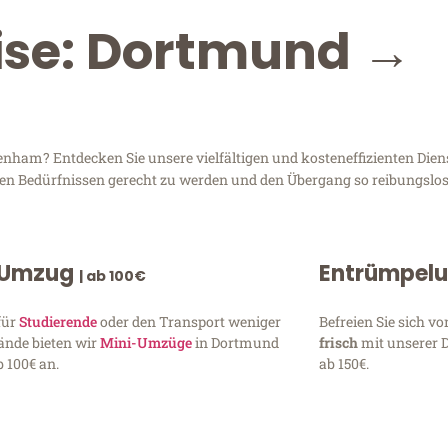
eise: Dortmund →
ham? Entdecken Sie unsere vielfältigen und kosteneffizienten Diens
ren Bedürfnissen gerecht zu werden und den Übergang so reibungslos
 Umzug
Entrümpel
| ab 100€
für
Studierende
oder den Transport weniger
Befreien Sie sich 
ände bieten wir
Mini-Umzüge
in Dortmund
frisch
mit unserer 
 100€ an.
ab 150€.