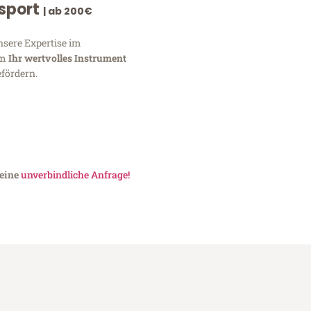
nsport
| ab 200€
nsere Expertise im
um
Ihr wertvolles Instrument
fördern.
 eine
unverbindliche Anfrage!