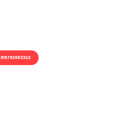
 Transport oder benötigen eine
 Umzug?
ser Team aus Experten freut sich,
elfen!
915792653322
nverbindliche Anfrage senden