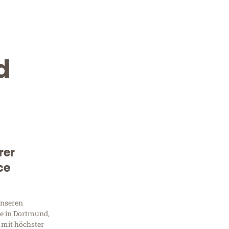
d
rer
Kostenlose Beratung!
ce
Sie 
unseren
Frag
e in Dortmund,
 mit höchster