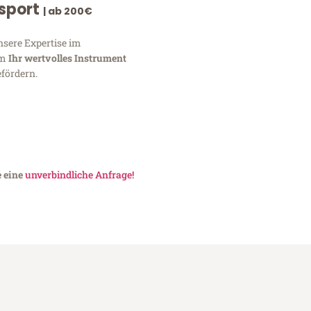
nsport
| ab 200€
nsere Expertise im
um
Ihr wertvolles Instrument
fördern.
e eine
unverbindliche Anfrage!