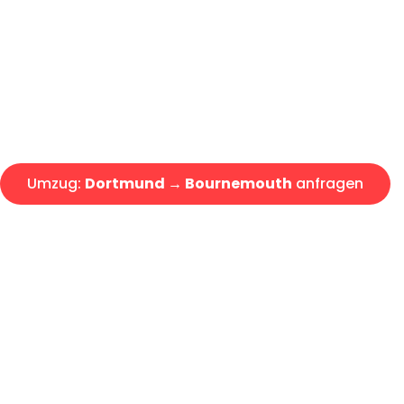
Express-Abwicklung in unter 2
Über 15 Jahre Erfahrung mit 
Angebot erhalten in unter 30 
Umzug:
Dortmund → Bournemouth
anfragen
Alle Umzugsanfragen sind zu 100% kostenlos & unverbind