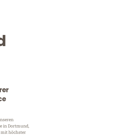
d
rer
Kostenlose Beratung!
ce
Sie 
unseren
Frag
e in Dortmund,
 mit höchster