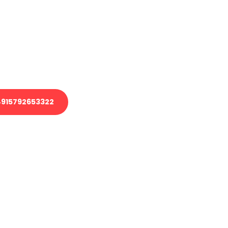
 Transport oder benötigen eine
 Umzug?
ser Team aus Experten freut sich,
elfen!
915792653322
nverbindliche Anfrage senden