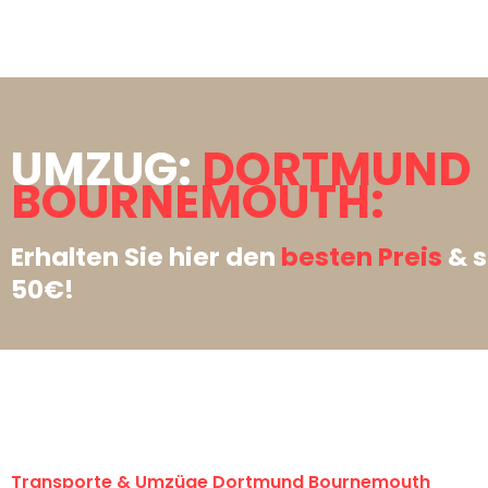
UMZUG:
DORTMUND
BOURNEMOUTH:
Erhalten Sie hier den
besten Preis
& s
50€!
Transporte & Umzüge Dortmund Bournemouth