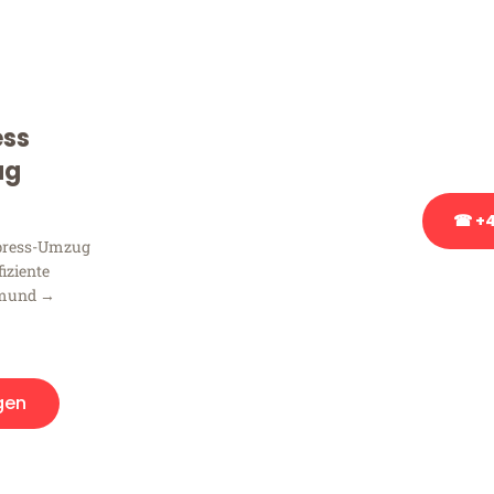
Sie haben Fragen zu Ihrem
Beratung bezüglich Ihres
Rufen Sie uns gerne an, un
ess
Ihnen kostenlos weiterzuh
ug
☎ +4
xpress-Umzug
fiziente
Stattdessen eine u
tmund →
gen