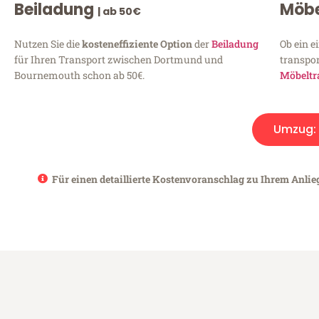
Beiladung
Möbe
| ab 50€
Nutzen Sie die
kosteneffiziente Option
der
Beiladung
Ob ein e
für Ihren Transport zwischen Dortmund und
transpor
Bournemouth schon ab 50€.
Möbeltr
Umzug:
Für einen detaillierte Kostenvoranschlag zu Ihrem Anli