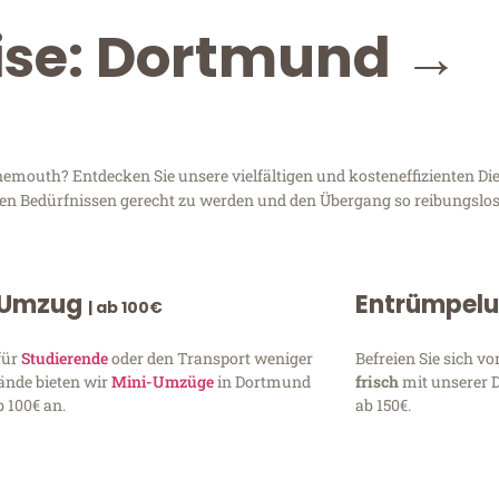
eise: Dortmund →
outh? Entdecken Sie unsere vielfältigen und kosteneffizienten Die
ren Bedürfnissen gerecht zu werden und den Übergang so reibungslos
 Umzug
Entrümpel
| ab 100€
für
Studierende
oder den Transport weniger
Befreien Sie sich 
ände bieten wir
Mini-Umzüge
in Dortmund
frisch
mit unserer 
 100€ an.
ab 150€.