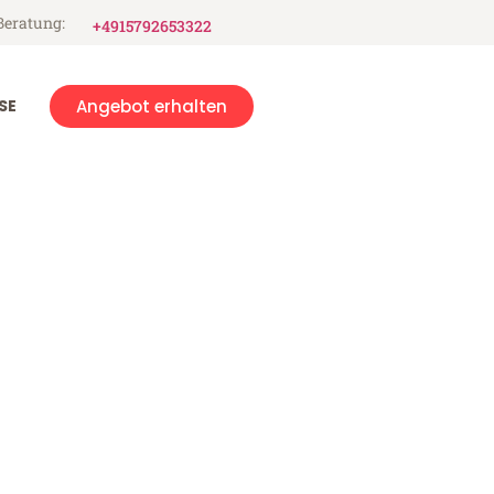
Beratung:
+4915792653322
SE
Angebot erhalten
uth