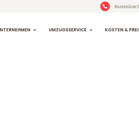
Kostenlose 
NTERNEHMEN
UMZUGSSERVICE
KOSTEN & PREI
und Bournemo
ournemouth (ab 199€)