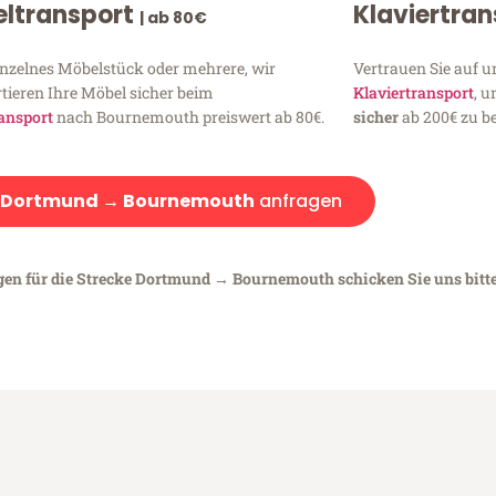
ltransport
Klaviertra
| ab 80€
inzelnes Möbelstück oder mehrere, wir
Vertrauen Sie auf u
tieren Ihre Möbel sicher beim
Klaviertransport
, 
ansport
nach Bournemouth preiswert ab 80€.
sicher
ab 200€ zu be
Dortmund → Bournemouth
anfragen
egen für die Strecke Dortmund → Bournemouth schicken Sie uns bitt