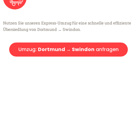
Nutzen Sie unseren Express-Umzug für eine schnelle und effiziente
Übersiedlung von Dortmund → Swindon.
Umzug:
Dortmund → Swindon
anfragen
Kostenlose Beratung!
Sie haben Fragen?
Sie haben Fragen zu Ihrem Transport oder benötigen eine Beratung
bezüglich Ihres Umzug?
Rufen Sie uns gerne an, unser Team aus Experten freut sich, Ihnen
kostenlos weiterzuhelfen!