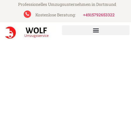
Professionelles Umzugsunternehmen in Dortmund
Kostenlose Beratung:
+4915792653322
Wolf Umzugsservice aus Dortmund
Umzug Dortmund Swindon
Günstiger Umzug Dortmund Swindon (ab
199€)
Express-Abwicklung in unter 24 Stunden!
Über 15 Jahre Erfahrung mit Umzügen!
Angebot erhalten in unter 30 Minuten!