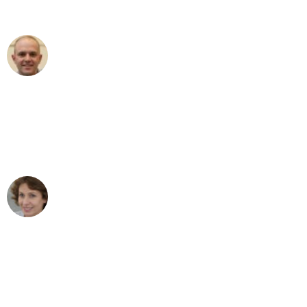
außergewöhnlichen Service!"
Frederik F.
Umzug in Dortmund
"Besser hätte ich mir den Umzug von
Dortmund nach Wien nicht vorstellen
können - DANKE!"
Maria W
Umzug von Dortmund nach Wien
"Mein Klavier kam in unter 24 Stunden
ohne einen Kratzer an - ein
erstklassiger Service!"