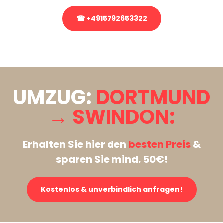
☎ +4915792653322
Stattdessen eine unverbindliche Anfrage senden
UMZUG:
DORTMUND
→ SWINDON:
Erhalten Sie hier den
besten Preis
&
sparen Sie mind. 50€!
Kostenlos & unverbindlich anfragen!