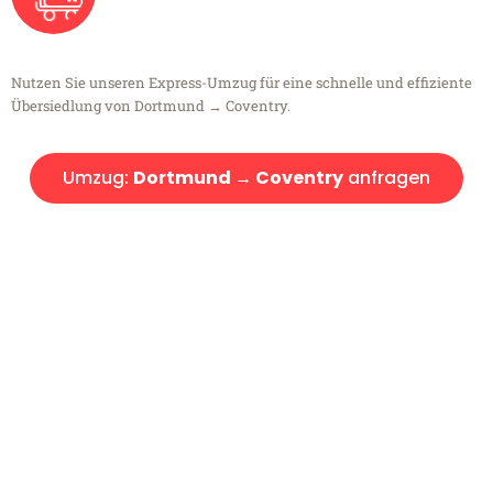
Nutzen Sie unseren Express-Umzug für eine schnelle und effiziente
Übersiedlung von Dortmund → Coventry.
Umzug:
Dortmund → Coventry
anfragen
Kostenlose Beratung!
Sie haben Fragen?
Sie haben Fragen zu Ihrem Transport oder benötigen eine Beratung
bezüglich Ihres Umzug?
Rufen Sie uns gerne an, unser Team aus Experten freut sich, Ihnen
kostenlos weiterzuhelfen!