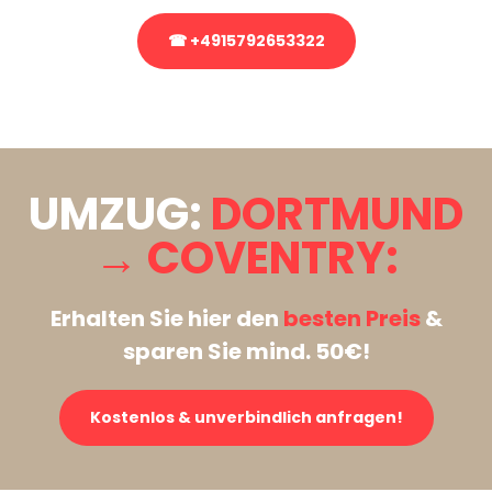
☎ +4915792653322
Stattdessen eine unverbindliche Anfrage senden
UMZUG:
DORTMUND
→ COVENTRY:
Erhalten Sie hier den
besten Preis
&
sparen Sie mind. 50€!
Kostenlos & unverbindlich anfragen!