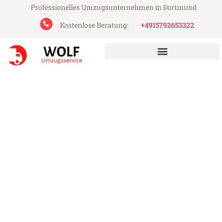
Professionelles Umzugsunternehmen in Dortmund
Kostenlose Beratung:
+4915792653322
Wolf Umzugsservice aus Dortmund
Umzug Dortmund Coventry
Günstiger Umzug Dortmund Coventry (ab
199€)
Express-Abwicklung in unter 24 Stunden!
Über 15 Jahre Erfahrung mit Umzügen!
Angebot erhalten in unter 30 Minuten!