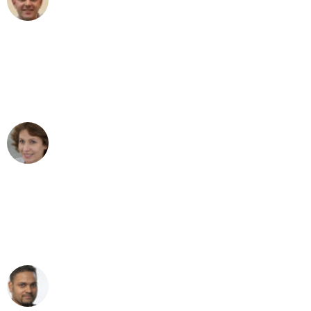
Umzug in Dortmund
"Besser hätte ich mir den Umzug von
Dortmund nach Wien nicht vorstellen
können - DANKE!"
Maria W
Umzug von Dortmund nach Wien
"Mein Klavier kam in unter 24 Stunden
ohne einen Kratzer an - ein
erstklassiger Service!"
Ümit Y.
Klaviertransport in Dortmund