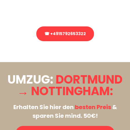
Rufen Sie uns gerne an, unser Team aus Experten freut sich, Ihnen
kostenlos weiterzuhelfen!
☎ +4915792653322
Stattdessen eine unverbindliche Anfrage senden
UMZUG:
DORTMUND
→ NOTTINGHAM:
Erhalten Sie hier den
besten Preis
&
sparen Sie mind. 50€!