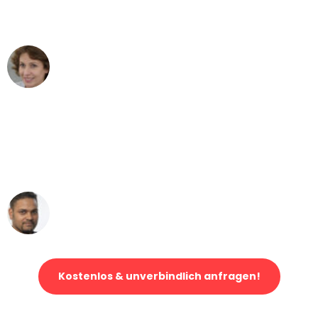
können - DANKE!"
Maria W
Umzug von Dortmund nach Wien
"Mein Klavier kam in unter 24 Stunden
ohne einen Kratzer an - ein
erstklassiger Service!"
Ümit Y.
Klaviertransport in Dortmund
Kostenlos & unverbindlich anfragen!
Jetzt anfragen und der nächste glückliche Kunde werden. Alle