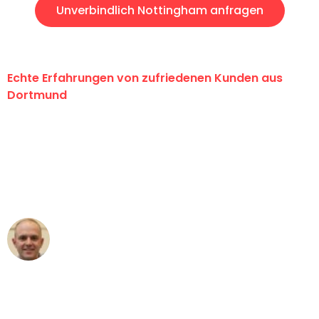
Unverbindlich Nottingham anfragen
Echte Erfahrungen von zufriedenen Kunden aus
Dortmund
"Erste Klasse! Ein großes Dankeschön
an das gesamte Team von Wolf
Umzugsservice für ihren
außergewöhnlichen Service!"
Frederik F.
Umzug in Dortmund
"Besser hätte ich mir den Umzug von
Dortmund nach Wien nicht vorstellen