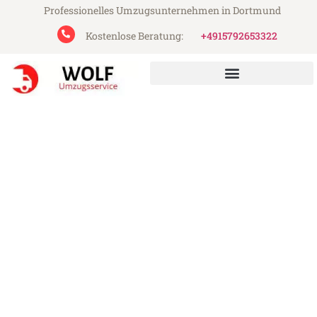
Professionelles Umzugsunternehmen in Dortmund
Kostenlose Beratung:
+4915792653322
Wolf Umzugsservice aus Dortmund
Umzug Dortmund
Nottingham
Günstiger Umzug Dortmund Nottingham
(ab 199€)
Express-Abwicklung in unter 24 Stunden!
Über 15 Jahre Erfahrung mit Umzügen!