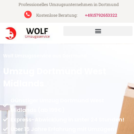
Professionelles Umzugsunternehmen in Dortmund
Kostenlose Beratung:
+4915792653322
Wolf Umzugsservice aus Dortmund
Umzug Dortmund West
Midlands
Günstiger Umzug Dortmund West
Midlands (ab 199€)
Express-Abwicklung in unter 24 Stunden!
Über 15 Jahre Erfahrung mit Umzügen!