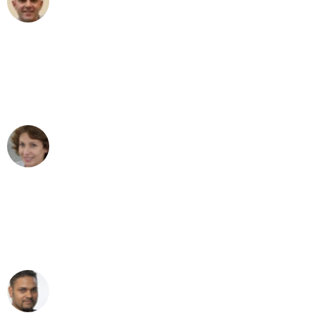
Umzug in Dortmund
"Besser hätte ich mir den Umzug von
Dortmund nach Wien nicht vorstellen
können - DANKE!"
Maria W
Umzug von Dortmund nach Wien
"Mein Klavier kam in unter 24 Stunden
ohne einen Kratzer an - ein
erstklassiger Service!"
Ümit Y.
Klaviertransport in Dortmund