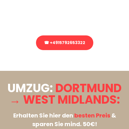
Sie haben Fragen zu Ihrem Transport oder benötigen eine Beratung
bezüglich Ihres Umzug?
Rufen Sie uns gerne an, unser Team aus Experten freut sich, Ihnen
kostenlos weiterzuhelfen!
☎ +4915792653322
Stattdessen eine unverbindliche Anfrage senden
UMZUG:
DORTMUND
→ WEST MIDLANDS:
Erhalten Sie hier den
besten Preis
&
sparen Sie mind. 50€!