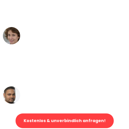
Dortmund nach Wien nicht vorstellen
können - DANKE!"
Maria W
Umzug von Dortmund nach Wien
"Mein Klavier kam in unter 24 Stunden
ohne einen Kratzer an - ein
erstklassiger Service!"
Ümit Y.
Klaviertransport in Dortmund
Kostenlos & unverbindlich anfragen!