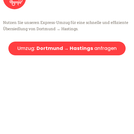
Nutzen Sie unseren Express-Umzug für eine schnelle und effiziente
Übersiedlung von Dortmund → Hastings.
Umzug:
Dortmund → Hastings
anfragen
Kostenlose Beratung!
Sie haben Fragen?
Sie haben Fragen zu Ihrem Transport oder benötigen eine Beratung
bezüglich Ihres Umzug?
Rufen Sie uns gerne an, unser Team aus Experten freut sich, Ihnen
kostenlos weiterzuhelfen!