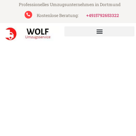
Professionelles Umzugsunternehmen in Dortmund
Kostenlose Beratung:
+4915792653322
Wolf Umzugsservice aus Dortmund
Umzug Dortmund Hastings
Günstiger Umzug Dortmund Hastings (ab
199€)
Express-Abwicklung in unter 24 Stunden!
Über 15 Jahre Erfahrung mit Umzügen!
Angebot erhalten in unter 30 Minuten!