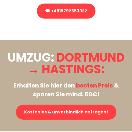
☎ +4915792653322
Stattdessen eine unverbindliche Anfrage senden
UMZUG:
DORTMUND
→ HASTINGS:
Erhalten Sie hier den
besten Preis
&
sparen Sie mind. 50€!
Kostenlos & unverbindlich anfragen!