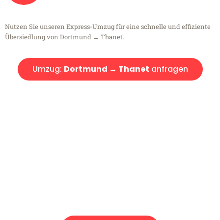
Nutzen Sie unseren Express-Umzug für eine schnelle und effiziente
Übersiedlung von Dortmund → Thanet.
Umzug:
Dortmund → Thanet
anfragen
Kostenlose Beratung!
Sie haben Fragen?
Sie haben Fragen zu Ihrem Transport oder benötigen eine Beratung
bezüglich Ihres Umzug?
Rufen Sie uns gerne an, unser Team aus Experten freut sich, Ihnen
kostenlos weiterzuhelfen!