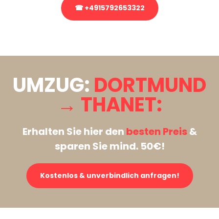
☎ +4915792653322
Stattdessen eine unverbindliche Anfrage senden
UMZUG:
DORTMUND
→ THANET:
Erhalten Sie hier den
besten Preis
&
sparen Sie mind. 50€!
Kostenlos & unverbindlich anfragen!