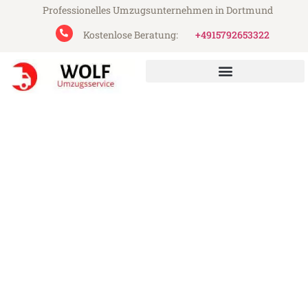
Professionelles Umzugsunternehmen in Dortmund
Kostenlose Beratung:
+4915792653322
Wolf Umzugsservice aus Dortmund
Umzug Dortmund Thanet
Günstiger Umzug Dortmund Thanet (ab
199€)
Express-Abwicklung in unter 24 Stunden!
Über 15 Jahre Erfahrung mit Umzügen!
Angebot erhalten in unter 30 Minuten!