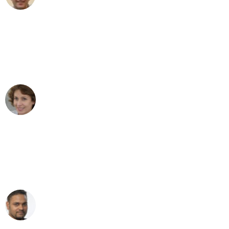
"Besser hätte ich mir den Umzug von
Dortmund nach Wien nicht vorstellen
können - DANKE!"
Maria W
Umzug von Dortmund nach Wien
"Mein Klavier kam in unter 24 Stunden
ohne einen Kratzer an - ein
erstklassiger Service!"
Ümit Y.
Klaviertransport in Dortmund