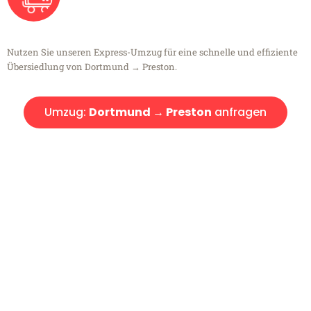
Nutzen Sie unseren Express-Umzug für eine schnelle und effiziente
Übersiedlung von Dortmund → Preston.
Umzug:
Dortmund → Preston
anfragen
Kostenlose Beratung!
Sie haben Fragen?
Sie haben Fragen zu Ihrem Transport oder benötigen eine Beratung
bezüglich Ihres Umzug?
Rufen Sie uns gerne an, unser Team aus Experten freut sich, Ihnen
kostenlos weiterzuhelfen!