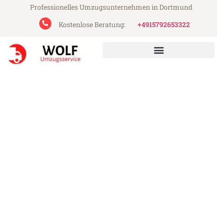
Professionelles Umzugsunternehmen in Dortmund
Kostenlose Beratung:
+4915792653322
Wolf Umzugsservice aus Dortmund
Umzug Dortmund Preston
Günstiger Umzug Dortmund Preston (ab
199€)
Express-Abwicklung in unter 24 Stunden!
Über 15 Jahre Erfahrung mit Umzügen!
Angebot erhalten in unter 30 Minuten!