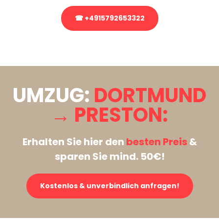
☎ +4915792653322
Stattdessen eine unverbindliche Anfrage senden
UMZUG:
DORTMUND
→ PRESTON:
Erhalten Sie hier den
besten Preis
&
sparen Sie mind. 50€!
Kostenlos & unverbindlich anfragen!