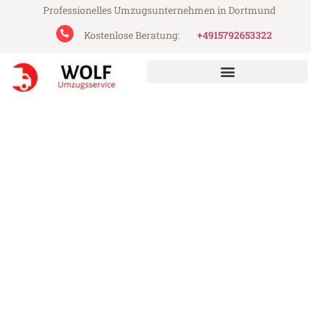
Professionelles Umzugsunternehmen in Dortmund
Kostenlose Beratung:
+4915792653322
Wolf Umzugsservice aus Dortmund
Umzug Dortmund Blackburn
Günstiger Umzug Dortmund Blackburn (ab
199€)
Express-Abwicklung in unter 24 Stunden!
Über 15 Jahre Erfahrung mit Umzügen!
Angebot erhalten in unter 30 Minuten!