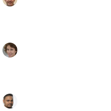
Umzug in Dortmund
"Besser hätte ich mir den Umzug von
Dortmund nach Wien nicht vorstellen
können - DANKE!"
Maria W
Umzug von Dortmund nach Wien
"Mein Klavier kam in unter 24 Stunden
ohne einen Kratzer an - ein
erstklassiger Service!"
Ümit Y.
Klaviertransport in Dortmund