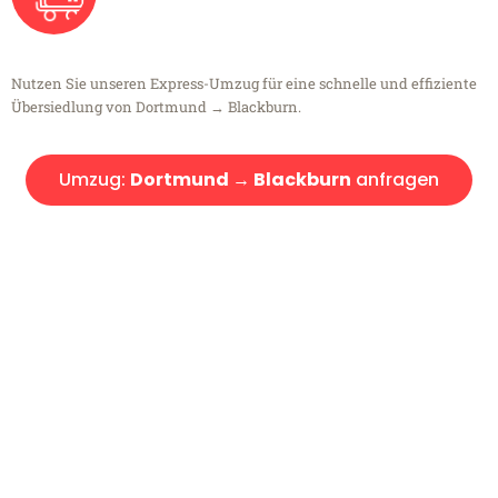
Nutzen Sie unseren Express-Umzug für eine schnelle und effiziente
Übersiedlung von Dortmund → Blackburn.
Umzug:
Dortmund → Blackburn
anfragen
Kostenlose Beratung!
Sie haben Fragen?
Sie haben Fragen zu Ihrem Transport oder benötigen eine Beratung
bezüglich Ihres Umzug?
Rufen Sie uns gerne an, unser Team aus Experten freut sich, Ihnen
kostenlos weiterzuhelfen!