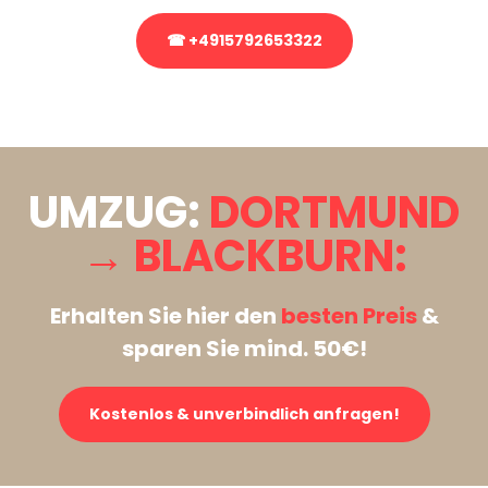
☎ +4915792653322
Stattdessen eine unverbindliche Anfrage senden
UMZUG:
DORTMUND
→ BLACKBURN:
Erhalten Sie hier den
besten Preis
&
sparen Sie mind. 50€!
Kostenlos & unverbindlich anfragen!