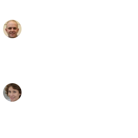
außergewöhnlichen Service!"
Frederik F.
Umzug in Dortmund
"Besser hätte ich mir den Umzug von
Dortmund nach Wien nicht vorstellen
können - DANKE!"
Maria W
Umzug von Dortmund nach Wien
"Mein Klavier kam in unter 24 Stunden
ohne einen Kratzer an - ein
erstklassiger Service!"