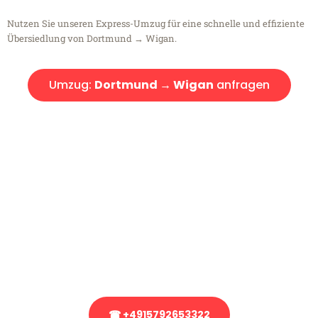
Nutzen Sie unseren Express-Umzug für eine schnelle und effiziente
Übersiedlung von Dortmund → Wigan.
Umzug:
Dortmund → Wigan
anfragen
Kostenlose Beratung!
Sie haben Fragen?
Sie haben Fragen zu Ihrem Transport oder benötigen eine Beratung
bezüglich Ihres Umzug?
Rufen Sie uns gerne an, unser Team aus Experten freut sich, Ihnen
kostenlos weiterzuhelfen!
☎ +4915792653322