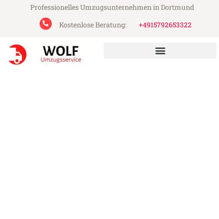
Professionelles Umzugsunternehmen in Dortmund
Kostenlose Beratung:
+4915792653322
Wolf Umzugsservice aus Dortmund
Umzug Dortmund Wigan
Günstiger Umzug Dortmund Wigan (ab
199€)
Express-Abwicklung in unter 24 Stunden!
Über 15 Jahre Erfahrung mit Umzügen!
Angebot erhalten in unter 30 Minuten!