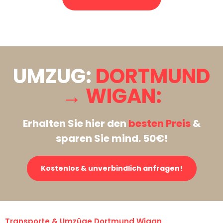
Stattdessen eine unverbindliche Anfrage senden
UMZUG:
DORTMUND
→ WIGAN:
Erhalten Sie hier den
besten Preis
&
sparen Sie mind. 50€!
Kostenlos & unverbindlich anfragen!
Transporte & Umzüge Dortmund Wigan