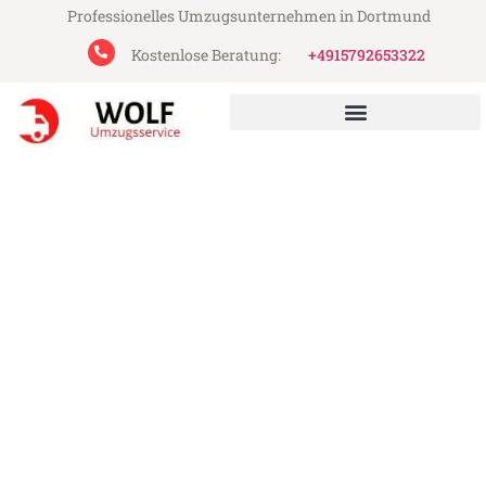
Professionelles Umzugsunternehmen in Dortmund
Kostenlose Beratung:
+4915792653322
Wolf Umzugsservice aus Dortmund
Umzug Dortmund Arnhem
Günstiger Umzug Dortmund Arnhem (ab
199€)
Express-Abwicklung in unter 24 Stunden!
Über 15 Jahre Erfahrung mit Umzügen!
Angebot erhalten in unter 30 Minuten!