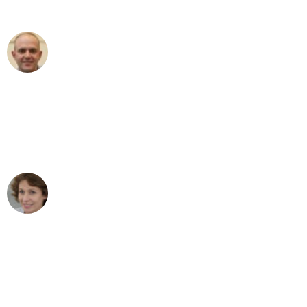
außergewöhnlichen Service!"
Frederik F.
Umzug in Dortmund
"Besser hätte ich mir den Umzug von
Dortmund nach Wien nicht vorstellen
können - DANKE!"
Maria W
Umzug von Dortmund nach Wien
"Mein Klavier kam in unter 24 Stunden
ohne einen Kratzer an - ein
erstklassiger Service!"