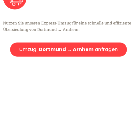
Nutzen Sie unseren Express-Umzug für eine schnelle und effiziente
Übersiedlung von Dortmund → Arnhem.
Umzug:
Dortmund → Arnhem
anfragen
Kostenlose Beratung!
Sie haben Fragen?
Sie haben Fragen zu Ihrem Transport oder benötigen eine Beratung
bezüglich Ihres Umzug?
Rufen Sie uns gerne an, unser Team aus Experten freut sich, Ihnen
kostenlos weiterzuhelfen!