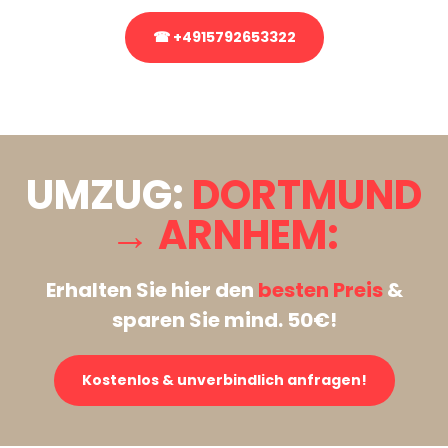
☎ +4915792653322
Stattdessen eine unverbindliche Anfrage senden
UMZUG:
DORTMUND
→ ARNHEM:
Erhalten Sie hier den
besten Preis
&
sparen Sie mind. 50€!
Kostenlos & unverbindlich anfragen!