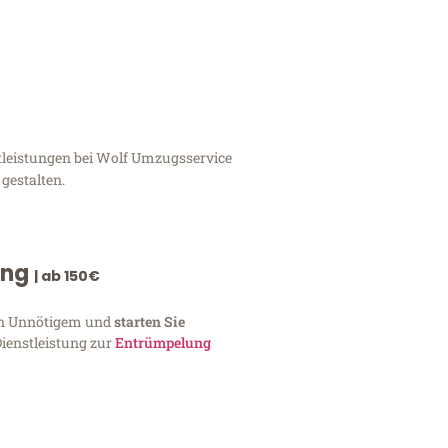
tleistungen bei Wolf Umzugsservice
gestalten.
ung
| ab 150€
von Unnötigem und
starten Sie
Dienstleistung zur
Entrümpelung