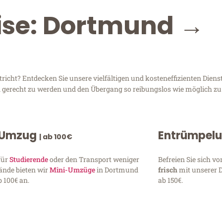
eise: Dortmund →
cht? Entdecken Sie unsere vielfältigen und kosteneffizienten Diens
en gerecht zu werden und den Übergang so reibungslos wie möglich zu 
 Umzug
Entrümpel
| ab 100€
für
Studierende
oder den Transport weniger
Befreien Sie sich 
ände bieten wir
Mini-Umzüge
in Dortmund
frisch
mit unserer 
 100€ an.
ab 150€.