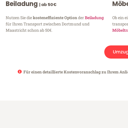
Beiladung
Möbe
| ab 50€
Nutzen Sie die
kosteneffiziente Option
der
Beiladung
Ob ein e
für Ihren Transport zwischen Dortmund und
transpor
Maastricht schon ab 50€.
Möbeltr
Umzug
Für einen detaillierte Kostenvoranschlag zu Ihrem Anl