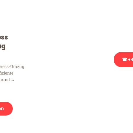
Sie haben Fragen zu Ihrem
Beratung bezüglich Ihres
Rufen Sie uns gerne an, un
ess
Ihnen kostenlos weiterzuh
ug
☎ +4
xpress-Umzug
fiziente
Stattdessen eine u
tmund →
en