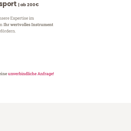
nsport
| ab 200€
nsere Expertise im
um
Ihr wertvolles Instrument
fördern.
 eine
unverbindliche Anfrage!