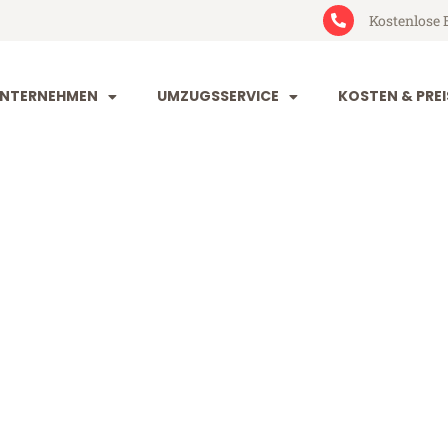
Kostenlose 
NTERNEHMEN
UMZUGSSERVICE
KOSTEN & PREI
nd Maastrich
astricht (ab 199€)