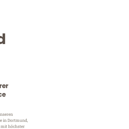
d
rer
Kostenlose Beratung!
ce
Sie 
unseren
Frag
e in Dortmund,
 mit höchster