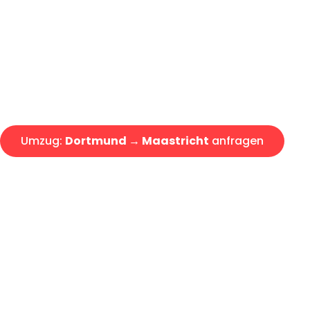
Express-Abwicklung in unter 2
Über 15 Jahre Erfahrung mit 
Angebot erhalten in unter 30 
Umzug:
Dortmund → Maastricht
anfragen
Alle Umzugsanfragen sind zu 100% kostenlos & unverbind