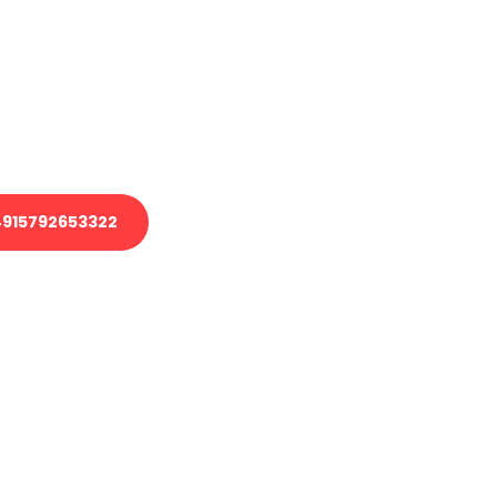
 Transport oder benötigen eine
 Umzug?
ser Team aus Experten freut sich,
elfen!
915792653322
nverbindliche Anfrage senden