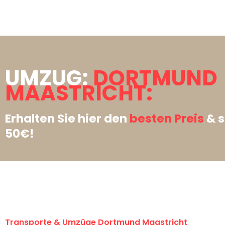
UMZUG:
DORTMUND
MAASTRICHT:
Erhalten Sie hier den
besten Preis
& s
50€!
Transporte & Umzüge Dortmund Maastricht