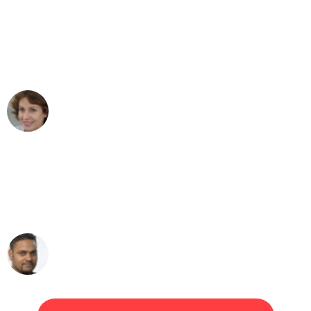
"Besser hätte ich mir den Umzug von
Dortmund nach Wien nicht vorstellen
können - DANKE!"
Maria W
Umzug von Dortmund nach Wien
"Mein Klavier kam in unter 24 Stunden
ohne einen Kratzer an - ein
erstklassiger Service!"
Ümit Y.
Klaviertransport in Dortmund