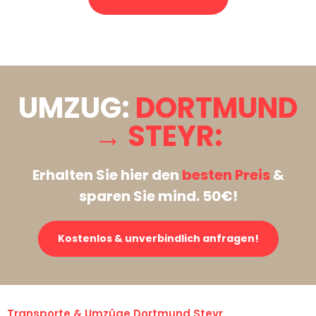
Stattdessen eine unverbindliche Anfrage senden
UMZUG:
DORTMUND
→ STEYR:
Erhalten Sie hier den
besten Preis
&
sparen Sie mind. 50€!
Kostenlos & unverbindlich anfragen!
Transporte & Umzüge Dortmund Steyr