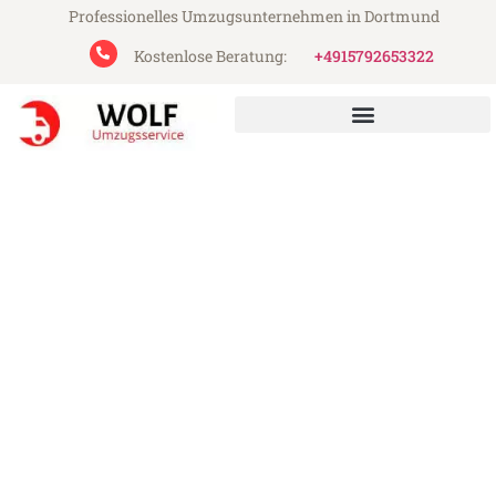
Professionelles Umzugsunternehmen in Dortmund
Kostenlose Beratung:
+4915792653322
Wolf Umzugsservice aus Dortmund
Umzug Dortmund Steyr
Günstiger Umzug Dortmund Steyr (ab
199€)
Express-Abwicklung in unter 24 Stunden!
Über 15 Jahre Erfahrung mit Umzügen!
Angebot erhalten in unter 30 Minuten!