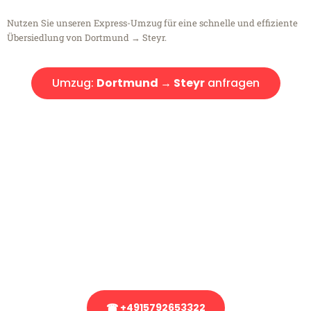
Nutzen Sie unseren Express-Umzug für eine schnelle und effiziente
Übersiedlung von Dortmund → Steyr.
Umzug:
Dortmund → Steyr
anfragen
Kostenlose Beratung!
Sie haben Fragen?
Sie haben Fragen zu Ihrem Transport oder benötigen eine Beratung
bezüglich Ihres Umzug?
Rufen Sie uns gerne an, unser Team aus Experten freut sich, Ihnen
kostenlos weiterzuhelfen!
☎ +4915792653322