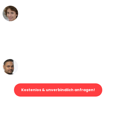
Maria W
Umzug von Dortmund nach Wien
"Mein Klavier kam in unter 24 Stunden
ohne einen Kratzer an - ein
erstklassiger Service!"
Ümit Y.
Klaviertransport in Dortmund
Kostenlos & unverbindlich anfragen!
Jetzt anfragen und der nächste glückliche Kunde werden. Alle
Umzugsanfragen sind zu
100% kostenlos & unverbindlich!