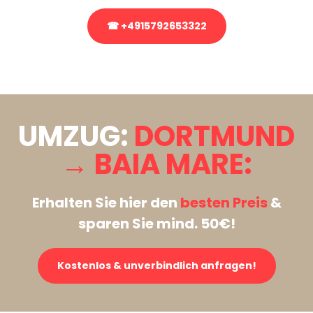
☎ +4915792653322
Stattdessen eine unverbindliche Anfrage senden
UMZUG:
DORTMUND
→ BAIA MARE:
Erhalten Sie hier den
besten Preis
&
sparen Sie mind. 50€!
Kostenlos & unverbindlich anfragen!