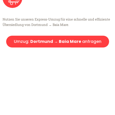
Nutzen Sie unseren Express-Umzug für eine schnelle und effiziente
Übersiedlung von Dortmund → Baia Mare.
Umzug:
Dortmund → Baia Mare
anfragen
Kostenlose Beratung!
Sie haben Fragen?
Sie haben Fragen zu Ihrem Transport oder benötigen eine Beratung
bezüglich Ihres Umzug?
Rufen Sie uns gerne an, unser Team aus Experten freut sich, Ihnen
kostenlos weiterzuhelfen!