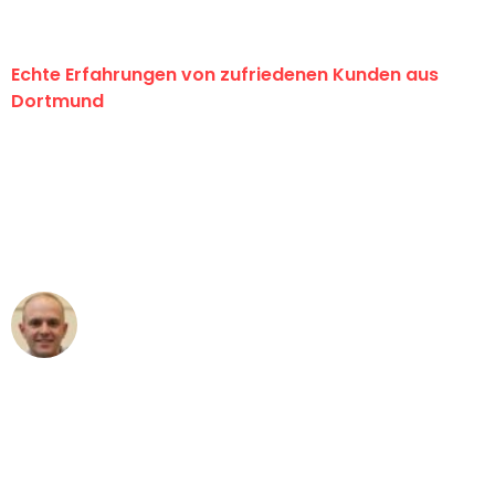
Echte Erfahrungen von zufriedenen Kunden aus
Dortmund
"Erste Klasse! Ein großes Dankeschön
an das gesamte Team von Wolf
Umzugsservice für ihren
außergewöhnlichen Service!"
Frederik F.
Umzug in Dortmund
"Besser hätte ich mir den Umzug von
Dortmund nach Wien nicht vorstellen
können - DANKE!"