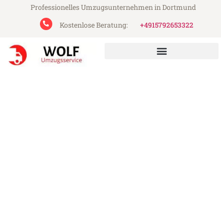
Professionelles Umzugsunternehmen in Dortmund
Kostenlose Beratung:
+4915792653322
Wolf Umzugsservice aus Dortmund
Umzug Dortmund Baia Mare
Günstiger Umzug Dortmund Baia Mare (ab
199€)
Express-Abwicklung in unter 24 Stunden!
Über 15 Jahre Erfahrung mit Umzügen!
Angebot erhalten in unter 30 Minuten!