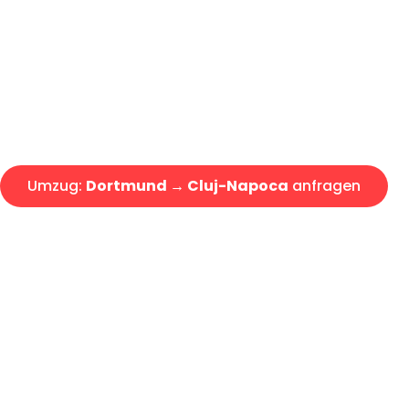
Express-Abwicklung in unter 2
Über 15 Jahre Erfahrung mit 
Angebot erhalten in unter 30 
Umzug:
Dortmund → Cluj-Napoca
anfragen
Alle Umzugsanfragen sind zu 100% kostenlos & unverbind