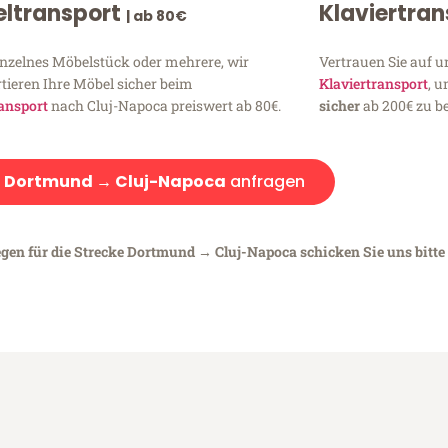
ltransport
Klaviertra
| ab 80€
inzelnes Möbelstück oder mehrere, wir
Vertrauen Sie auf u
tieren Ihre Möbel sicher beim
Klaviertransport
, 
ansport
nach Cluj-Napoca preiswert ab 80€.
sicher
ab 200€ zu be
:
Dortmund → Cluj-Napoca
anfragen
egen für die Strecke Dortmund → Cluj-Napoca schicken Sie uns bitte