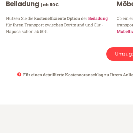
Beiladung
Möbe
| ab 50€
Nutzen Sie die
kosteneffiziente Option
der
Beiladung
Ob ein e
für Ihren Transport zwischen Dortmund und Cluj-
transpor
Napoca schon ab 50€.
Möbeltr
Umzug
Für einen detaillierte Kostenvoranschlag zu Ihrem Anli