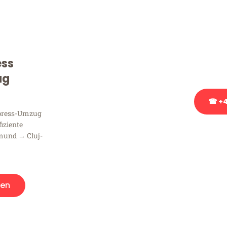
Sie haben Fragen zu Ihrem
Beratung bezüglich Ihres
Rufen Sie uns gerne an, un
ess
Ihnen kostenlos weiterzuh
ug
☎ +4
xpress-Umzug
fiziente
Stattdessen eine u
mund → Cluj-
en