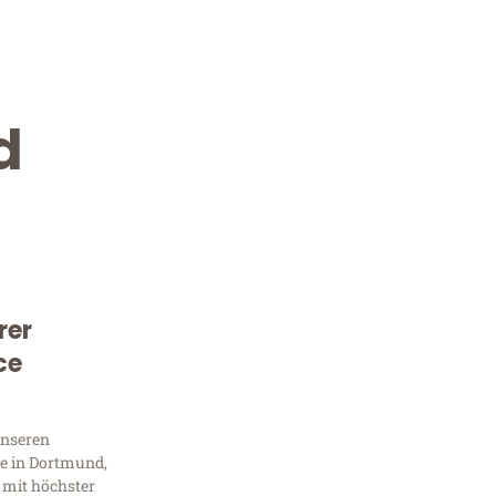
d
rer
Kostenlose Beratung!
ce
Sie 
unseren
Frag
e in Dortmund,
 mit höchster