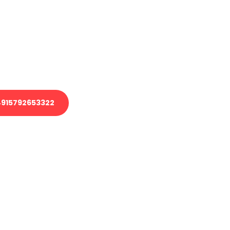
 Transport oder benötigen eine
 Umzug?
ser Team aus Experten freut sich,
elfen!
915792653322
nverbindliche Anfrage senden