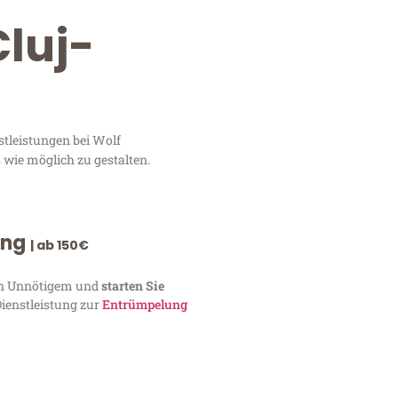
luj-
tleistungen bei Wolf
 wie möglich zu gestalten.
ung
| ab 150€
von Unnötigem und
starten Sie
Dienstleistung zur
Entrümpelung