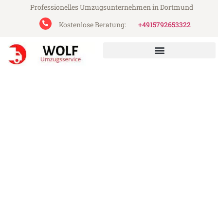
Professionelles Umzugsunternehmen in Dortmund
Kostenlose Beratung:
+4915792653322
Wolf Umzugsservice aus Dortmund
Umzug Dortmund Lugano
Günstiger Umzug Dortmund Lugano (ab
199€)
Express-Abwicklung in unter 24 Stunden!
Über 15 Jahre Erfahrung mit Umzügen!
Angebot erhalten in unter 30 Minuten!