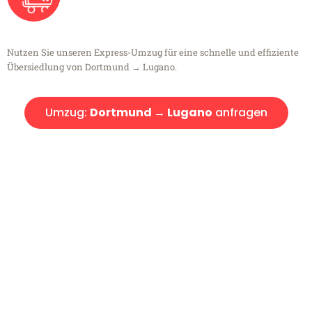
Nutzen Sie unseren Express-Umzug für eine schnelle und effiziente
Übersiedlung von Dortmund → Lugano.
Umzug:
Dortmund → Lugano
anfragen
Kostenlose Beratung!
Sie haben Fragen?
Sie haben Fragen zu Ihrem Transport oder benötigen eine Beratung
bezüglich Ihres Umzug?
Rufen Sie uns gerne an, unser Team aus Experten freut sich, Ihnen
kostenlos weiterzuhelfen!