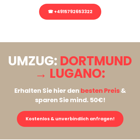
☎ +4915792653322
Stattdessen eine unverbindliche Anfrage senden
UMZUG:
DORTMUND
→ LUGANO:
Erhalten Sie hier den
besten Preis
&
sparen Sie mind. 50€!
Kostenlos & unverbindlich anfragen!