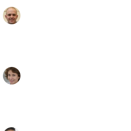
Frederik F.
Umzug in Dortmund
"Besser hätte ich mir den Umzug von
Dortmund nach Wien nicht vorstellen
können - DANKE!"
Maria W
Umzug von Dortmund nach Wien
"Mein Klavier kam in unter 24 Stunden
ohne einen Kratzer an - ein
erstklassiger Service!"