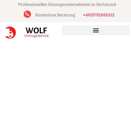
Professionelles Umzugsunternehmen in Dortmund
Kostenlose Beratung:
+4915792653322
Wolf Umzugsservice aus Dortmund
Umzug Dortmund
Winterthur
Günstiger Umzug Dortmund Winterthur
(ab 199€)
Express-Abwicklung in unter 24 Stunden!
Über 15 Jahre Erfahrung mit Umzügen!