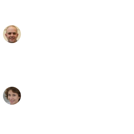
Umzugsservice für ihren
außergewöhnlichen Service!"
Frederik F.
Umzug in Dortmund
"Besser hätte ich mir den Umzug von
Dortmund nach Wien nicht vorstellen
können - DANKE!"
Maria W
Umzug von Dortmund nach Wien
"Mein Klavier kam in unter 24 Stunden
ohne einen Kratzer an - ein