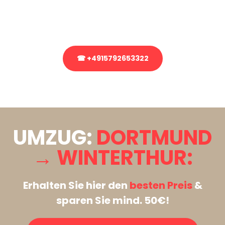
Rufen Sie uns gerne an, unser Team aus Experten freut sich, Ihnen
kostenlos weiterzuhelfen!
☎ +4915792653322
Stattdessen eine unverbindliche Anfrage senden
UMZUG:
DORTMUND
→ WINTERTHUR:
Erhalten Sie hier den
besten Preis
&
sparen Sie mind. 50€!